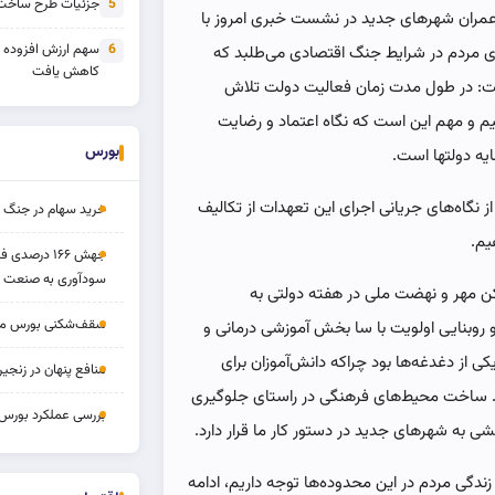
جزئیات طرح ساخت 
5
مران شهرهای جدید در نشست خبری امروز با
سهم ارزش افزوده
6
ای مردم در شرایط جنگ اقتصادی می‌طلبد که
کاهش یافت
 داشت: در طول مدت زمان فعالیت دولت تلاش
یم و مهم این است که نگاه اعتماد و رضایت
بورس
ایه دولتها است.
ی مانده و فارغ از نگاه‌های جریانی اجرای این تعهدات از تکالیف
خرید سهام در جنگ 
یم.
جهش ۱۶۶ درص
سودآوری به صنعت د
ا بیان اینکه ۲۰ هزار واحد مسکن مهر و نهضت ملی در هفته دولتی به
سقف‌شکنی بورس مرداد 
وبنایی اولویت با سا بخش آموزشی درمانی و
ز دغدغه‌ها بود چراکه دانش‌آموزان برای
منافع پنهان در زنج
د. ساخت محیط‌های فرهنگی در راستای جلوگیری
بررسی عملکرد بورس ۱۴ مردا
شی به شهرهای جدید در دستور کار ما قرار دارد.
ندگی مردم در این محدوده‌ها توجه داریم، ادامه