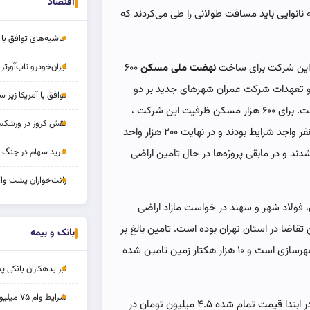
اقتصاد
نانوایی باید مسافت طولانی را طی می‌کردند که
حاشیه‌های توافق با ا
 این شرکت برای ساخت
نهضت ملی مسکن
۶۰۰
ایران‌خودرو تاب‌آورتر 
تعهدات شرکت عمران شهرهای جدید بر دو
توافق با آمریکا زیر سا
پایه تعداد متقاضی واجد شرایط و آورده متقاضی استوار است. برای ۶۰۰ هزار مسکن ظرفیت این شرکت ،
نقش کروز در ورشکس
بالغ بر ۳۰۰ هزار متقاضی داشتیم که از این تعداد ۱۷۷ هزار نفر واجد شرایط بودند و در نهایت ۲۰۰ هزار واحد
خرید سهام در جنگ 
 در حال ۱۲۰ هزار واحد فعال شدند و در مابقی پروژه‌ها در حال تامین اراضی
رانت‌خواران پشت واگ
 بهارستان، فولاد شهر و سهند در خواست مازاد اراضی
تقاضا در استان تهران بوده است. تامین بالغ بر
بانک و بیمه
۷ هزار هکتار از اراضی مورد نیاز در دستور کار شورای عالی شهرسازی است و ۱۰ هزار هکتار زمین تامین شده
ابر بدهکاران بانکی پ
شرایط وام ۷۵ میلیونی بازنشستگان
وی درباره قیمت تمام شده نهضت ملی مسکن تاکید کرد: در ابتدا قیمت تمام شده ۴.۵ میلیون تومان در