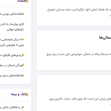
اقتصاد
ند که هدف اصلی آنها، بازگرداندن حیات وحش تحویل
سقف‌شکنی بورس مرداد 
…
بازی پول‌ساز یا دام
بازارهای جهانی
الی‌ها
۲۰۰ سال جابه‌جایی
چین تا هژمونی آمریک
 مسئله زباله در شمال، موضوعی ملی است؛ زیرا برنج
کریدورهای قاچاق ح
آلودگی شمال در سفر
عاشقانه‌های نسل زد
بانک و بیمه
‌های رژیمی این است که چون قند ندارند، تأثیری روی
ابر بدهکاران بانکی پ