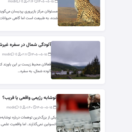
0
modir
۰۲:۱۶
۱۴۰۵-۰۵-۱۵
مسئولان مرکز بازپروری پردیسان می‌گوی
شده، به طبیعت است اما گاهی حیوانات
آلودگی شمال در سفره غیرشم
0
modir
۰۲:۱۱
۱۴۰۵-۰۵-۱۵
فعالان محیط زیست بر این باورند که
آلوده شمال، به سفره…
نوشابه رژیمی واقعی یا فریب؟
0
modir
۰۱:۴۰
۱۴۰۵-۰۵-۱۵
یکی از بزرگ‌ترین توهمات درباره نوشابه
انسولین نمی‌گذارند. اما واقعیت علمی…