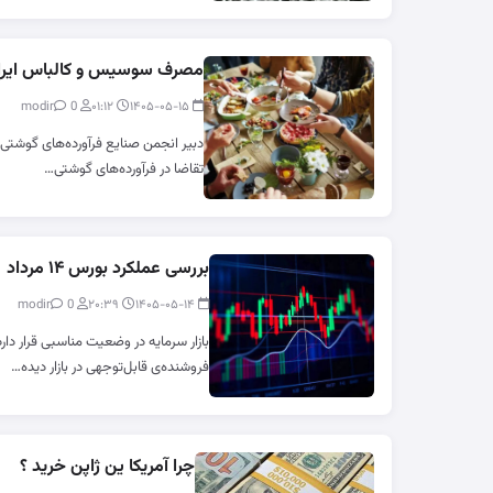
مصرف سوسیس و کالباس ایرانی
0
modir
۰۱:۱۲
۱۴۰۵-۰۵-۱۵
تقاضا در فرآورده‌های گوشتی…
بررسی عملکرد بورس ۱۴ مرداد
0
modir
۲۰:۳۹
۱۴۰۵-۰۵-۱۴
بازار سرمایه در وضعیت مناسبی قرار 
فروشنده‌ی قابل‌توجهی در بازار دیده…
چرا آمریکا ین ژاپن خرید ؟