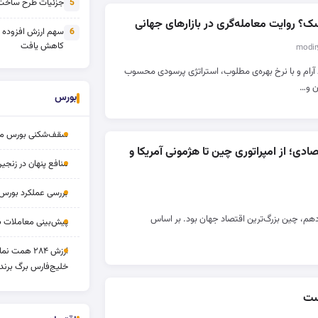
جزئیات طرح ساخت 
5
سک؟ روایت معامله‌گری در بازارهای جهانی
سهم ارزش افزوده
6
کاهش یافت
 آرام و با نرخ بهره‌ی مطلوب، استراتژی پرسودی محسوب
ان و…
بورس
سقف‌شکنی بورس مرداد 
صادی؛ از امپراتوری چین تا هژمونی آمریکا و
منافع پنهان در زنج
بررسی عملکرد بورس ۱۴ مردا
وزدهم، چین بزرگ‌ترین اقتصاد جهان بود. بر اساس
پیش‌بینی معاملات بورس ف
ارزش ۲۸۴ همت
خلیج‌فارس برگ برنده
ست