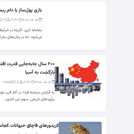
بازی پول‌ساز یا دام ری
0
modir
۰۲:۳۱
۱۴۰۵-۰۵-۱۵
معامله کری، اگرچه در شرایط
می‌شود، اما در زمان‌های بحر
۲۰۰ سال جابه‌جایی قدرت اقت
بازگشت به آسیا
0
modir
۰۲:۲۶
۱۴۰۵-۰۵-۱۵
به گزارش سرمایه فردا، در آغاز قرن ن
برآوردهای تاریخی، سهم این کشور…
کریدورهای قاچاق حیوانات کجا