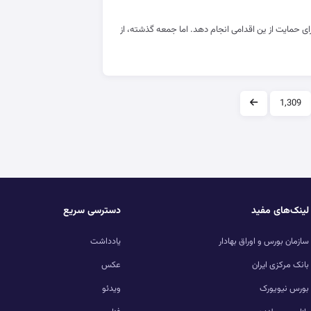
حمایت از ین اقدامی انجام دهد. اما جمعه گذشته، از
1,309
لینک‌های مفید
دسترسی سریع
سازمان بورس و اوراق بهادار
یادداشت
بانک مرکزی ایران
عکس
بورس نیویورک
ویدئو