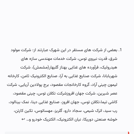
بعضی از شرکت های مستقر در این شهرک عبارتند از: شرکت مولود
شرق، قدرت نیروی توس، شرکت خدمات مهندسی سازه های
هیدرولیک، فرآورده های غذایی بهناز گلبهار(مشمش)، شرکت
شهربابانا، شرکت صنایع غذایی به آرا، صنایع الکترونیک ثامن، کارخانه
لیمون چینی آراد، گروه کارخانجات مقصود، برج پولادین آریایی، شرکت
عصر شیرین، شرکت جهان افروزشرکت تکلان توس، چینی مقصود،
کاشی تیما،تکلان توس، جهان افروز، صنایع غذایی دینا، نمک بینالود،
رب سید، اترک شیمی، سجاد دارو، گلریز، مهساتوس، تکین کارتن،
خوشه صنعتی دوریکا، نیان الکترونیک، الکتریک خودرو و…
↩︎