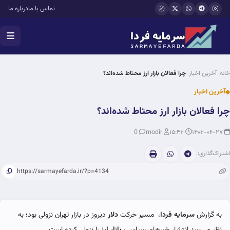
فتن به محتوای اصلی
تماس با ما
درباره ما
خانه
آخرین اخبار
چرا فعالان بازار ارز محتاط شده‌اند؟
آخرین اخبار
چرا فعالان بازار ارز محتاط شده‌اند؟
0
modir
۱۵:۴۲
۱۴۰۲-۰۶-۲۷
اشتراک‌گذاری:
به گزارش
سرمایه فردا
، مسیر حرکت
دلار
دیروز در بازار تهران نزولی بود؛ به
نظر می‌رسد انتشار خبرهای سیاسی،
بازار ارز
را نزولی کرده است.