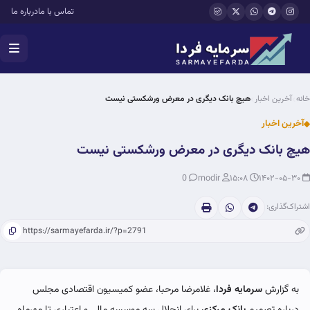
فتن به محتوای اصلی
تماس با ما
درباره ما
خانه
آخرین اخبار
هیچ بانک دیگری در معرض ورشکستی نیست
آخرین اخبار
هیچ بانک دیگری در معرض ورشکستی نیست
0
modir
۱۵:۰۸
۱۴۰۲-۰۵-۳۰
اشتراک‌گذاری:
به گزارش
سرمایه فردا
، غلامرضا مرحبا، عضو کمیسیون اقتصادی مجلس
درباره تصمیم
بانک مرکزی
برای انحلال سه موسسه مالی و اعتباری تا مهرماه