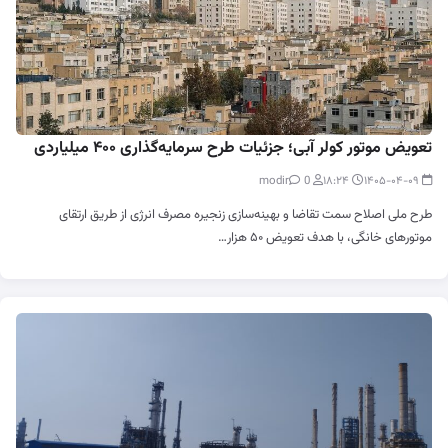
تعویض موتور کولر آبی؛ جزئیات طرح سرمایه‌گذاری ۴۰۰ میلیاردی
0
modir
۱۸:۲۴
۱۴۰۵-۰۴-۰۹
طرح ملی اصلاح سمت تقاضا و بهینه‌سازی زنجیره مصرف انرژی از طریق ارتقای
موتورهای خانگی، با هدف تعویض ۵۰ هزار…