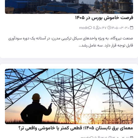
فرصت خاموش بورس در ۱۴۰۵
0
modir
۱۰:۴۷
۱۴۰۵-۰۳-۳۰
صنعت نیروگاه، به ویژه واحدهای سیکل ترکیبی مدرن، در آستانه یک دوره سودآوری
قابل توجه قرار دارد. سه عامل رشد…
معمای برق تابستان ۱۴۰۵؛ قطعی کمتر یا خاموشی واقعی تر؟