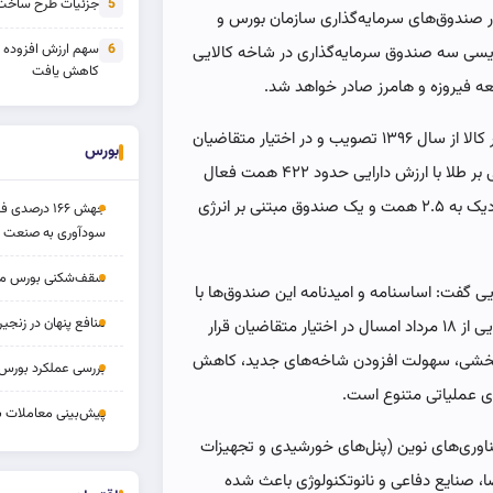
جزئیات طرح ساخت 
5
ور صندوق‌های سرمایه‌گذاری سازمان بورس و
سهم ارزش افزوده
6
ه‌نویسی سه صندوق سرمایه‌گذاری در شاخه کالایی
کاهش یافت
عه فیروزه و هامرز صادر خواهد شد.
او یادآور شد که مقررات صندوق‌های سرمایه‌گذاری مبتنی بر کالا از سال ۱۳۹۶ تصویب و در اختیار متقاضیان
بورس
قرار گرفته است. از آن زمان تاکنون ۲۹ صندوق کالایی مبتنی بر طلا با ارزش دارایی حدود ۴۲۲ همت فعال
هستند. علاوه بر این، دو صندوق کالایی زعفران با ارزشی نزدیک به ۲.۵ همت و یک صندوق مبتنی بر انرژی
جهش ۱۶۶ درص
سودآوری به صنعت د
سقف‌شکنی بورس مرداد 
یی گفت: اساسنامه و امیدنامه این صندوق‌ها با
منافع پنهان در زنج
قابلیت محاسبه NAV به‌صورت جداگانه برای هر شاخه کالایی از ۱۸ مرداد امسال در اختیار متقاضیان قرار
ع‌بخشی، سهولت افزودن شاخه‌های جدید، کاهش
بررسی عملکرد بورس ۱۴ مردا
های عملیاتی متنوع است.
پیش‌بینی معاملات بورس ف
ناوری‌های نوین (پنل‌های خورشیدی و تجهیزات
، صنایع دفاعی و نانوتکنولوژی باعث شده