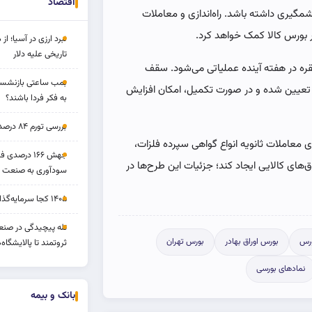
اقتصاد
شمگیری داشته باشد. راه‌اندازی و معاملات
 بورس کالا کمک خواهد کرد.
نبرد ارزی در آسیا؛ از 
تاریخی علیه دلار
نقره در هفته آینده عملیاتی می‌شود. سقف
بمب ساعتی بازنشستگ
 در این صندوق‌ها ۹۰۰۰ میلیارد ریال تعیین شده و در صورت تکمیل، امکان افزایش
به فکر فردا باشند؟
بررسی تورم ۸۴ درصدی و بازدهی طلا و بورس
دازی معاملات ثانویه انواع گواهی سپرده فلزات،
جهش ۱۶۶ درص
ق‌های کالایی ایجاد کند؛ جزئیات این طرح‌ها در
سودآوری به صنعت د
۱۴۰۵ کجا سرمایه‌گذاری کنیم؟
تله پیچیدگی در صنعت
رس
بورس اوراق بهادر
بورس تهران
ثروتمند تا پالایشگاه‌
نمادهای بورسی
بانک و بیمه