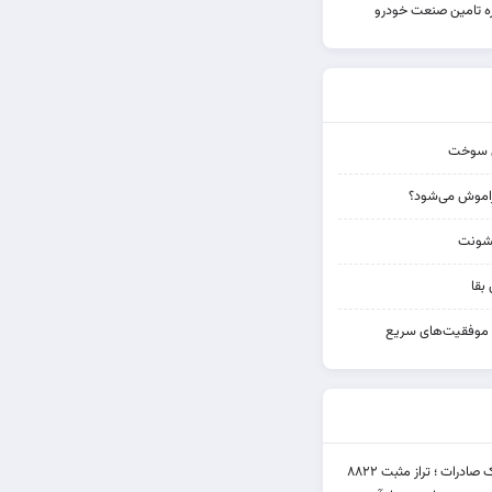
یره تامین صنعت خودرو
تش سوخت
راموش می‌شود؟
خشونت
بقا
م موفقیت‌های سریع
عملکرد متناقض بانک صادرات ؛ تراز مثبت ۸۸۲۲