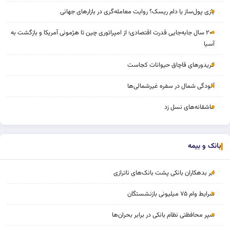
بازی پول‌ساز یا دام ریسک؟ روایت معامله‌گری در بازارهای جهانی
۲۰۰ سال جابه‌جایی قدرت اقتصادی؛ از امپراتوری چین تا هژمونی آمریکا و بازگشت به
آسیا
کریدورهای قاچاق حیوانات کجاست
آلودگی شمال در سفره غیرشمالی‌ها
عاشقانه‌های نسل زد
بانک و بیمه
ابر بدهکاران بانکی پشت بانک‌های ناترازی
شرایط وام ۷۵ میلیونی بازنشستگان
سپر محافظتی نظام بانکی در برابر بحران‌ها