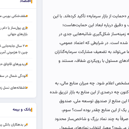
اقتصاد
حمایت از بازار سرمایه» تأکید کرده‌اند. با این
سقف‌شکنی بورس مرداد 
و دقیق درباره ابعاد این حمایت‌هاست؛
بازی پول‌ساز یا دام
 زمینه‌ساز شکل‌گیری شائبه‌هایی جدی در
بازارهای جهانی
ن شده است. در شرایطی که اعتماد عمومی،
۲۰۰ سال جابه‌جایی
‌ها می‌تواند به تضعیف مشارکت سرمایه‌گذاران
چین تا هژمونی آمریک
هادهای مسئول با رویکردی شفاف، مستند و
کریدورهای قاچاق ح
آلودگی شمال در سفر
شخص اعلام شود. چه میزان منابع مالی، به
عاشقانه‌های نسل زد
اکنون چه درصدی از این منابع به بازار تزریق شده
ا این منابع از صندوق توسعه ملی، صندوق
بانک و بیمه
ر یک از این منابع چقدر بوده است؟ سوم،
صرفاً به چند نماد بزرگ و شاخص‌ساز محدود
ابر بدهکاران بانکی پ
 می‌شود؟ معیار انتخاب نمادهای مشمول