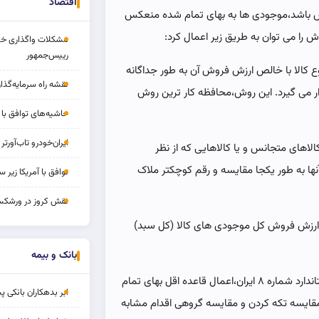
اقتصاد
ش باشد،موجودی ها به بهای تمام شده منعکس
را می توان به طریق زیر اعمال کرد:
مشکلات واگذاری خود
رییس‌جمهور
ع کالا با خالص ارزش فروش آن به طور جداگانه
نقشه راه سرمایه‌گذار
ار می گیرد. این روش،محافظه کار ترین روش
حاشیه‌های توافق با ا
ایران‌خودرو تاب‌آورتر 
لاهای متجانس و یا کالاهایی که از نظر
ها به طور یکجا مقایسه و رقم کوچکتر ملاک
توافق با آمریکا زیر سا
نقش کروز در ورشکس
 ارزش فروش کل موجودی های کالا (کل سبد)
بانک و بیمه
این روش از دو روش دیگر محافظه کاری کمتری دارد.در استاندارد شماره ۸ ایران،اعمال قاعده اقل بهای تمام
ابر بدهکاران بانکی پ
یسه تکه کردن و مقایسه گروهی اقدام مشابه