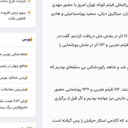
جزئیات طرح ساخت 
5
لمللی فیلم کوتاه تهران امروز با حضور مهدی
سهم ارزش افزوده
6
یان، میکاییل دیانی، سعید پوراسماعیلی و هادی
کاهش یافت
مدیرعامل انجمن سینمای جوانان ایران با اشاره به اینکه ۱۷۸۸ اثر در بخش ملی دریافت کردیم، گفت:در
بورس
بخش داخلی ۱۱۸۵ فیلم داستانی، ۲۶۷ فیلم مستند و ۲۲۲ فیلم تجربی و ۱۱۳ اثر در بخش پویانمایی را
سقف‌شکنی بورس مرداد 
منافع پنهان در زنج
ملل تمام شد و شاهد رکوردشکنی بی سابقه‌ای بودیم که
بررسی عملکرد بورس ۱۴ مردا
او با بیان اینکه همچنین در بخش بین‌الملل، ۱۰۶۸ فیلم مستند، ۱۱۱۲ فیلم تجربی و ۹۳۶ پویانمایی حضور
پیش‌بینی معاملات بورس ف
خارجی نیز مواجه بودیم و اگر قبل از برگزاری
ارزش ۲۸۴ همت
خلیج‌فارس برگ برنده
د که آکادمی اسکار حرفش را پس گرفته است.