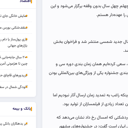
اقتصاد
هلم چهل سال بدون وقفه برگزار می‌شود و این
را عهده‌دار هستم.
نمایش خانگی جای تل
سقف‌شکنی بورس مرداد 
بازی پول‌ساز یا دام
از سال جدید شمسی منتشر شد و فراخوان بخش
بازارهای جهانی
د.
۲۰۰ سال جابه‌جایی
، سعی کرده‌ایم همان زمان بندی دوره سی و
چین تا هژمونی آمریک
بندی جشنواره یکی از ویژگی‌های بین‌المللی بودن
کریدورهای قاچاق ح
آلودگی شمال در سفر
نکه راغب به تمدید زمان ارسال آثار نبودیم اما
عداد زیادی از فیلمسازان از تولید بود.
بانک و بیمه
کوردشکنی که امسال رخ داد نشان می‌دهد که
ابر بدهکاران بانکی پ
ایی ایران است گفت: در جشنواره‌های مشهور