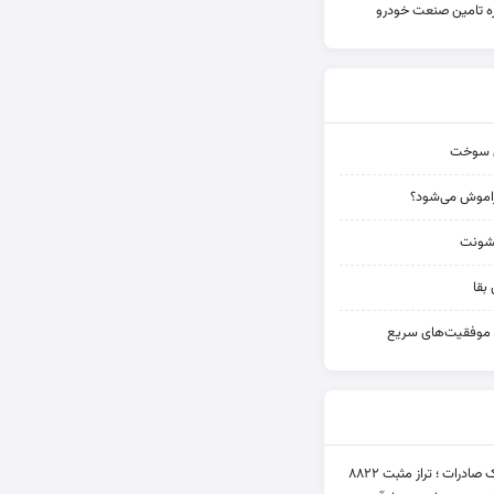
یره تامین صنعت خودرو
تش سوخت
راموش می‌شود؟
خشونت
بقا
م موفقیت‌های سریع
عملکرد متناقض بانک صادرات ؛ تراز مثبت ۸۸۲۲