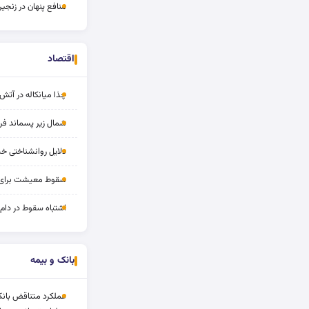
منافع پنهان در زنج
اقتصاد
چذا میانکاله در آ
شمال زیر پسماند ف
دلایل روانشناختی 
سقوط معیشت برای 
اشتباه سقوط در دا
بانک و بیمه