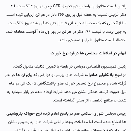
پلتس قیمت متانول را براساس ترم تحویل CFR چین در روز ۴ آگوست با ۴
دلار افزایش نسبت به هفته قبل بر روی ۲۶۶ دلار در هر تن ارزیابی کرده است.
اما از آنجایی که یک محموله خرید آنی ۵ هزار تنی که قرار شده روز ۶ آگوست
به چین برسد با قیمت ۲۶۹ دلار در هر تن در روز اول ماه آگوست معامله شد،
احتمالا قیمت متانول تا پاییز صعودی باشد.
ابهام در اطلاعات مجلسی ها درباره نرخ خوراک
رئیس کمیسیون اقتصادی مجلس در رابطه با تعیین تکلیف متانول گفت:
موضوع
بلاتکلیفی صادرات
شرکت های بورسی و عوارضی که برای آن ها در نظر
گرفته شده و مجموع نرخ تسعیر خوراک های پالایشگاهی که یک الی دو ماه
قبل صورت گرفته، همگی نشان می دهد شرایط ایجاد شده در بازار سرمایه به
شدت بر منافع ذینفعان اثر منفی گذاشته است.
رییس مجلس شورای اسلامی هم در پاسخ اعلام کرده
نرخ خوراک پتروشیمی
ها
اصلاح شده است اما معاملات روزهای اخیر شرکت های پتروشیمی نشان
نمی داد که نرخ خوراک اصلاح شده باشد یا حداقل به روال قبل بر نگشته