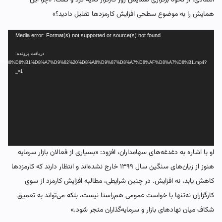
همایش را به موضوع سطحی افزایش کارمزدها تقلیل دادید؟»
نمایشگر
Media error: Format(s) not supported or source(s) not found
ویدیو
دریافت پرونده:
A7%D9%88%D8%B1%D8%A7%D9%82%20%D8%A8%D9%87%D8%A7%D8%AF%D8%A7%D8%B1.mp4?
_=1
او با اشاره به دغدغه‌های سهامداران، افزود: «بسیاری از فعالان بازار سرمایه
هنوز از زیان‌های سنگین سال ۱۳۹۹ خارج نشده‌اند و انتظار دارند که کارمزدها
کاهش یابد، نه افزایش. در چنین شرایطی، مطالبه افزایش کارمزد از سوی
کارگزاران نه‌تنها با خواست عمومی هم‌راستا نیست، بلکه می‌تواند به تعمیق
شکاف میان نهادهای بازار و سرمایه‌گذاران منجر شود.»