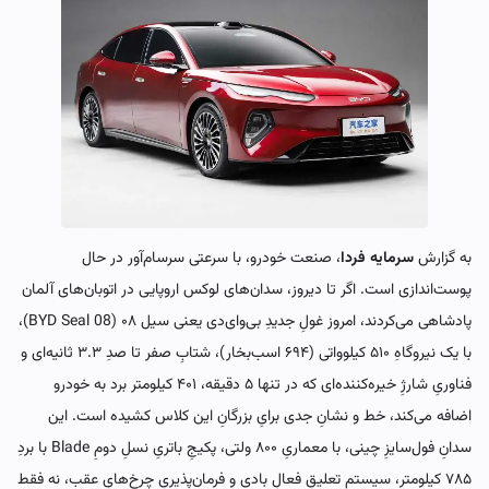
به گزارش
سرمایه فردا
، صنعت خودرو، با سرعتی سرسام‌آور در حال
پوست‌اندازی است. اگر تا دیروز، سدان‌های لوکس اروپایی در اتوبان‌های آلمان
پادشاهی می‌کردند، امروز غولِ جدیدِ بی‌وای‌دی یعنی سیل ۰۸ (BYD Seal 08)،
با یک نیروگاهِ ۵۱۰ کیلوواتی (۶۹۴ اسب‌بخار)، شتابِ صفر تا صدِ ۳.۳ ثانیه‌ای و
فناوریِ شارژِ خیره‌کننده‌ای که در تنها ۵ دقیقه، ۴۰۱ کیلومتر برد به خودرو
اضافه می‌کند، خط و نشانِ جدی برایِ بزرگانِ این کلاس کشیده است. این
سدانِ فول‌سایزِ چینی، با معماریِ ۸۰۰ ولتی، پکیجِ باتریِ نسلِ دومِ Blade با بردِ
۷۸۵ کیلومتر، سیستمِ تعلیقِ فعالِ بادی و فرمان‌پذیریِ چرخ‌هایِ عقب، نه فقط