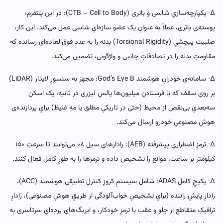
∆· یکپارچه‌سازیِ شاسی و باتری (CTB – Cell to Body): در این پلتفرم،
پوسته‌ی باتری، عملاً به عنوانِ یک عضوِ سازه‌ایِ شاسی عمل می‌کند. این کار،
صلبیتِ پیچشیِ (Torsional Rigidity) بدنه را به عددِ فوق‌العاده‌ای رسانده که
مقاومتِ بدنه را در تصادفاتِ جانبی و واژگونی، تضمین می‌کند.
∆· سامانه‌ی خودرانِ هوشمند God’s Eye B: مجهز به سنسورِ لایدار (LiDAR)
بر رویِ سقف که با فرستادنِ میلیون‌ها پالسِ لیزری در ثانیه، یک اسکنِ
سه‌بعدیِ بی‌نقص از محیط (حتی در تاریکیِ مطلق یا مهِ غلیظ) برایِ پردازنده‌ی
هوشِ مصنوعیِ خودرو ارسال می‌کند.
∆· ترمزِ اضطراریِ پیشرفته (AEB): رادارهایِ سیل ۰۸ می‌توانند تا سرعتِ ۱۵۰
کیلومتر بر ساعت، موانع را تشخیص داده و ترمزها را به طورِ کامل فعال کنند.
∆· پکیجِ کاملِ ADAS: شاملِ سیستمِ کروزِ کنترلِ تطبیقیِ هوشمند (ACC)،
رادارِ پایشِ راننده (برایِ تشخیصِ خواب‌آلودگی از طریقِ هوشِ مصنوعی)، رادارِ
ترافیکِ متقاطع از جلو و عقب با ترمزِ خودکار، و ایربگ‌هایِ پرده‌ایِ سرتاسری به