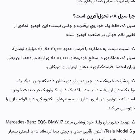
همراهِ ایربگِ میانیِ صندلی‌هایِ جلو.
چرا سیل ۰۸، تحول‌آفرین است؟
سیل ۰۸، فقط یک خودرویِ پرقدرت و لوکس نیست؛ این خودرو، نمادی از
تغییرِ نظمِ جهانی در صنعتِ خودرو است:
∆· نسبتِ قیمت به عملکرد: با قیمتی حدودِ ۳۰,۰۰۰ دلار (۵ میلیارد تومان)،
سیل ۰۸، عملکردی در سطحِ خودروهایِ ۱۰۰,۰۰۰ دلاری ارائه می‌دهد. این یعنی
پایانِ انحصارِ قیمت‌گذاریِ برندهایِ اروپایی و آمریکایی.
∆· پیشرفتِ خیره‌کننده‌ی چین: بی‌وای‌دی نشان داده که چین، دیگر یک
تولیدکننده‌ی ارزان‌قیمت نیست، بلکه یک غولِ تکنولوژیک در صنعتِ خودرو
است که با نوآوری در باتری، شارژ و سیستم‌هایِ الکترونیکی، دارد قواعدِ بازی را
بازنویسی می‌کند.
∆· تهدیدِ جدی برایِ رقبا: خودروهایی مانند Mercedes-Benz EQS، BMW i7
و Tesla Model S، اکنون رقیبی جدی و چینی پیدا کرده‌اند که با قیمتی بسیار