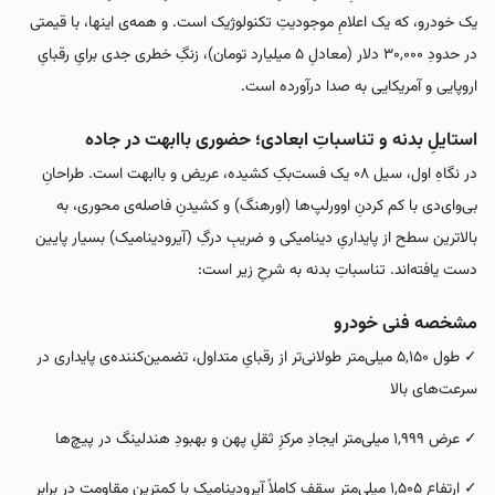
یک خودرو، که یک اعلامِ موجودیتِ تکنولوژیک است. و همه‌ی اینها، با قیمتی
در حدودِ ۳۰,۰۰۰ دلار (معادلِ ۵ میلیارد تومان)، زنگِ خطری جدی برایِ رقبایِ
اروپایی و آمریکایی به صدا درآورده است.
استایلِ بدنه و تناسباتِ ابعادی؛ حضوری باابهت در جاده
در نگاهِ اول، سیل ۰۸ یک فست‌بکِ کشیده، عریض و باابهت است. طراحانِ
بی‌وای‌دی با کم کردنِ اوورلپ‌ها (اورهنگ) و کشیدنِ فاصله‌ی محوری، به
بالاترین سطح از پایداریِ دینامیکی و ضریبِ درگِ (آیرودینامیک) بسیار پایین
دست یافته‌اند. تناسباتِ بدنه به شرحِ زیر است:
مشخصه فنی خودرو
✓ طول ۵,۱۵۰ میلی‌متر طولانی‌تر از رقبایِ متداول، تضمین‌کننده‌ی پایداری در
سرعت‌های بالا
✓ عرض ۱,۹۹۹ میلی‌متر ایجادِ مرکزِ ثقلِ پهن و بهبودِ هندلینگ در پیچ‌ها
✓ ارتفاع ۱,۵۰۵ میلی‌متر سقفِ کاملاً آیرودینامیک با کمترین مقاومت در برابرِ