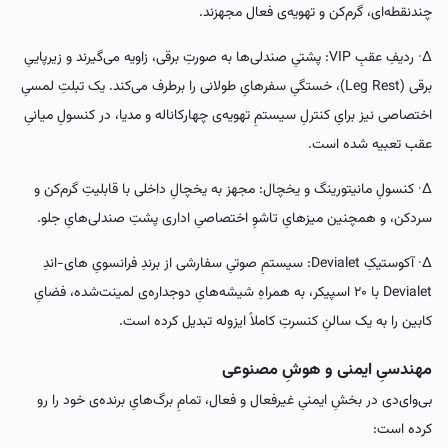
چندنقطه‌ای، گرم‌کن و تهویه‌ی فعال مجهزند.
∆· ردیفِ عقبِ VIP: پشتیِ صندلی‌ها به صورتِ برقی، زاویه می‌گیرند و زیرپاییِ
برقی (Leg Rest)، خستگیِ سفرهایِ طولانی را برطرف می‌کند. یک تبلتِ لمسیِ
اختصاصی نیز برایِ کنترلِ سیستمِ تهویه‌ی چهارکاناله و مدیا، در کنسولِ میانیِ
عقب تعبیه شده است.
∆· کنسولِ مانیتورینگ و یخچال: مجهز به یخچالِ داخلی با قابلیتِ گرم‌کن و
سردکن، و همچنین میزهایِ تاشوِ اختصاصیِ اداری پشتِ صندلی‌هایِ جلو.
∆· آکوستیکِ Devialet: سیستمِ صوتیِ سفارشی از برندِ فرانسویِ های-اندِ
Devialet با ۲۰ اسپیکر، به همراهِ شیشه‌هایِ دوجداره‌ی لمینت‌شده، فضایِ
کابین را به یک سالنِ کنسرتِ کاملاً ایزوله تبدیل کرده است.
مهندسیِ ایمنی و هوشِ مصنوعی
بی‌وای‌دی در بخشِ ایمنیِ غیرفعال و فعال، تمامِ برگ‌هایِ برنده‌ی خود را رو
کرده است: