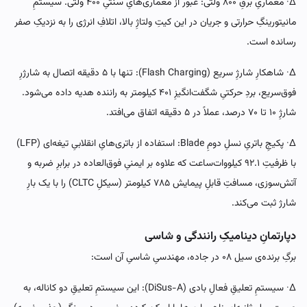
∆· معماریِ برقِ ۸۰۰ ولتی: عبور از معماری‌هایِ سنتیِ ۴۰۰ ولتی. سیستمِ
مانیتورینگِ حرارتی و جریان در این کیتِ ولتاژِ بالا، اتلافِ انرژی را به نزدیکِ صفر
رسانده است.
∆· شاهکارِ شارژِ سریع (Flash Charging): تنها با ۵ دقیقه اتصال به شارژرِ
فوق‌سریع، بردِ حرکتیِ شگفت‌انگیزِ ۴۰۱ کیلومتر به راننده هدیه داده می‌شود.
شارژِ ۱۰ تا ۷۰ درصد، عملاً در ۵ دقیقه اتفاق می‌افتد.
∆· پکیجِ باتریِ نسلِ دومِ Blade: استفاده از باتری‌هایِ انقلابیِ تیغه‌ای (LFP)
با ظرفیتِ ۹۲.۱ کیلووات‌ساعت که علاوه بر ایمنیِ فوق‌العاده در برابرِ ضربه و
آتش‌سوزی، مسافتِ قابلِ پیمایش ۷۸۵ کیلومتر (سیکلِ CLTC) را با یک بارِ
شارژ ثبت می‌کند.
دپارتمانِ دینامیکِ رانندگی و شاسی
برگِ برنده‌ی سیل ۰۸ در جاده، مهندسیِ شاسیِ آن است:
∆· سیستمِ تعلیقِ فعالِ بادی (DiSus-A): این سیستمِ تعلیقِ دو کاناله، به