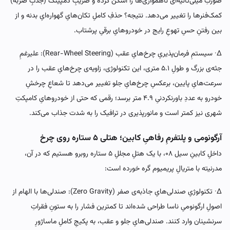
صورتِ میلی‌ثانیه‌ای ناهمواری‌ها را اسکن کرده و ضریبِ دمپینگ (جذبِ ضربه)
کمک‌فنرها را تغییر می‌دهد. نتیجه؟ حذفِ کاملِ تکان‌هایِ گهواره‌ایِ بدنه و از
بین رفتنِ حسِ تهوعِ رایج در خودروهایِ برقیِ پرشتاب.
∆· سیستمِ فرمان‌پذیریِ چرخ‌هایِ عقب (Rear-Wheel Steering): علیرغمِ
جثه‌ی بزرگ و طولِ ۵.۱ متری، این تکنولوژی، زاویه‌ی چرخ‌هایِ عقب را در
سرعت‌هایِ پایین، برعکسِ چرخ‌هایِ جلو تغییر می‌دهد تا شعاعِ چرخشِ
خودرو به عددِ باورنکردنیِ ۴.۹ متر برسد؛ رقمی که حتی از خودروهایِ کامپکتِ
شهری نیز کمتر است و مانورپذیری در ترافیک را به شدت جذاب می‌کند.
آرگونومی و پلتفرمِ رفاهیِ کابین؛ هتلی ۵ ستاره روی چرخ
داخلِ کابینِ سیل ۰۸، با یک هتلِ مجللِ ۵ ستاره روبرو هستیم که در آن،
مدرنیته با متریالِ پریمیوم گره خورده است:
∆· تکنولوژیِ صندلی‌هایِ جاذبه‌ی صفر (Zero Gravity): صندلی‌ها با الهام از
اصولِ ارگونومیِ ناسا طراحی شده‌اند تا کمترین فشار را به ستونِ فقراتِ
سرنشینان وارد کنند. صندلی‌هایِ جلو و عقب، به پکیجِ کاملِ ماساژورِ