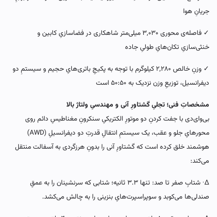
جریانِ هوا
✓ فاصله‌ی محوری ۳,۰۳۰ میلی‌متر شاهکاری در فضاسازیِ کابین و
خنثی‌سازیِ تکان‌هایِ طولیِ جاده
✓ وزنِ خالص ۲,۲۸۰ کیلوگرم با توجه به پکیجِ باتری‌هایِ حجیم و سیستمِ دو
دیفرانسیل، توزیعِ وزن نزدیک به ۵۰:۵۰ است
مشخصاتِ فنی؛ تجلیِ گشتاورِ آنی و مهندسیِ ولتاژ بالا
بی‌وای‌دی با جفت کردنِ دو موتورِ الکتریکیِ سنکرونِ مغناطیسِ دائم روی
محورهایِ جلو و عقب، یک سیستمِ انتقالِ قدرتِ دو دیفرانسیلِ (AWD)
هوشمند خلق کرده است که گشتاورِ آنی را بدونِ هرزگردی به آسفالت منتقل
می‌کند:
∆· شتابِ صفر تا صد: تنها ۳.۳ ثانیه؛ شتابی که سرنشینان را به عمقِ
صندلی‌ها می‌کوبد و سوپراسپرت‌هایِ بنزینی را به چالش می‌کشد.