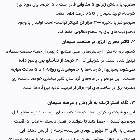
سغرب
با داشتن
ژنراتور ۵ مگاواتی
قادر است با ۱۵ درصد برق مورد نیاز
کارخانه، تولید سیمان را تا ۸۵ درصد ادامه دهد.
سبجنو
نیز با ذخیره
۳۰۰ هزار تن کلینکر
توانسته است تولید را با وجود
محدودیت‌های برق به سطح مطلوبی حفظ کند.
۲. تاثیر بحران انرژی بر صنعت سیمان
کمبود برق به یکی از چالش‌های اصلی صنایع انرژی‌بر، از جمله صنعت سیمان،
تبدیل شده است. در شرایطی که
۳۰ درصد از تقاضای برق پاسخ داده
نمی‌شود
، بسیاری از کارخانه‌ها با
خاموشی‌های روزانه ۴ تا ۵ ساعت
مواجه
هستند. این موضوع در ماه‌های گرم سال تأثیر بیشتری خواهد داشت، زیرا
مصرف برق در ساعت‌های اوج فراتر از ظرفیت تولید نیروگاه‌ها است.
۳. نگاه استراتژیک به فروش و عرضه سیمان
این دو شرکت رویکردی اتخاذ کرده‌اند که به جای عرضه بالا در ماه‌های قبل،
موجودی کلینکر را حفظ کنند تا بتوانند در فصل تابستان—زمانی که قیمت
سیمان به بالای
۳ میلیون تومان
می‌رسد—عرضه را افزایش دهند. این
استراتژی می‌تواند سودآوری شرکت‌ها را در ماه‌های
خرداد تا مرداد
به حداکثر