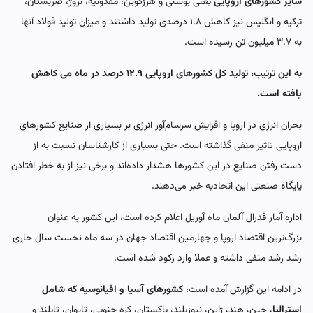
سایر کشورهای اروپایی
یعنی بوسنی و هرزگوین، مقدونیه، نروژ، صربستان،
ترکیه و انگلیس نیز کاهش ۱.۸ درصدی تولید داشتند و میزان تولید فولاد آنها
به ۳.۷ میلیون تن رسیده است.
به این ترتیب، تولید کل کشورهای اروپایی ۱۲.۹ درصد در ماه می کاهش
یافته است.
بحران انرژی در اروپا و افزایش سرسام‌آور انرژی بر بسیاری از صنایع کشورهای
اروپایی تاثیر منفی گذاشته است. حتی بسیاری از کارشناسان نسبت به از
دست رفتن صنایع در این کشورها هشدار داده‌اند و برخی نیز از به خطر افتادن
پایگاه صنعتی این اتحادیه خبر می‌دهند.
اداره آمار فدرال آلمان ماه آوریل اعلام کرده است، این کشور به عنوان
بزرگ‌ترین اقتصاد اروپا و چهارمین اقتصاد جهان در سه ماه نخست سال جاری
رشد رشد منفی داشته و عملا وارد رکود شده است.
در ادامه این گزارش آمده است،
کشورهای آسیا و اقیانوسیه که شامل
استرالیا
، چین، هند، ژاپن، نیوزیلند، پاکستان، کره جنوبی، تایوان، تایلند و