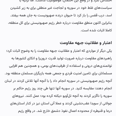
احساس نکرد و در واقع این احتمال، موضوعیت نداشت. اما ترکیه با
سیاست‌های غلط خود در سوریه و لجاجت غیر منطقی برای به زیر کشیدن
اسد، درب قفس را باز کرد تا حیوان درنده صهیونیست به جان همه بیفتد.
بنابراین اکنون منطق مقاومت درباره خطر رژیم صهیونیستی برای کل منطقه،
کاملا اثبات شده است.
اعتبار و عقلانیت جبهه مقاومت
یکی دیگر از مواردی که اعتبار و عقلانیت جبهه مقاومت را به وضوح اثبات کرد؛
راهبردهای مقاومت درباره ضرورت تولید قدرت درون‌زا و اتکای کشورها به
توانمندی‌های درونی و استفاده از ظرفیت‌های بومی، و همچنین هم افزایی
مسلمانان برای تامین امنیت فردی و جمعی همه بازیگران مسلمان منطقه بود.
آنچه رژیم صهیونیستی در سوریه انجام داد را با آنچه آنها تلاش کردند در لبنان
انجام دهند؛ مقایسه کنید.‌ در سوریه آنها تنها طی چند روز رژیم حاکم بر
سوریه را ناگزیر کردند به آنچه تل‌آویو دیکته کرده بود؛ عمل کنند. نیروهای
جولانی از سویدا عقب‌نشینی کردند و عملا آنی استان نیز در کنار استان‌های
درعا و قنیطره از محدوده اعمال نفوذ دشمق خارج شد. در واقع رژیم