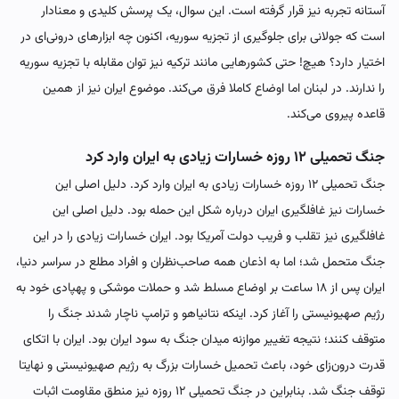
آستانه تجربه نیز قرار گرفته است. این سوال، یک پرسش کلیدی و معنادار
است که جولانی برای جلوگیری از تجزیه سوریه، اکنون چه ابزارهای درونی‌ای در
اختیار دارد؟ هیچ! حتی کشورهایی مانند ترکیه نیز توان مقابله با تجزیه سوریه
را ندارند. در لبنان اما اوضاع کاملا فرق می‌کند. موضوع ایران نیز از همین
قاعده پیروی می‌کند.
جنگ تحمیلی ۱۲ روزه خسارات زیادی به ایران وارد کرد
جنگ تحمیلی ۱۲ روزه خسارات زیادی به ایران وارد کرد. دلیل اصلی این
خسارات نیز غافلگیری ایران درباره شکل این حمله بود.‌ دلیل اصلی این
غافلگیری نیز تقلب و فریب دولت آمریکا بود. ایران خسارات زیادی را در این
جنگ متحمل شد؛ اما به اذعان همه صاحب‌نظران و افراد مطلع در سراسر دنیا،
ایران پس از ۱۸ ساعت بر اوضاع مسلط شد و حملات موشکی و پهپادی خود به
رژیم صهیونیستی را آغاز کرد. اینکه نتانیاهو و ترامپ ناچار شدند جنگ را
متوقف کنند؛ نتیجه تغییر موازنه میدان جنگ به سود ایران بود. ایران با اتکای
قدرت درون‌زای خود، باعث تحمیل خسارات بزرگ به رژیم صهیونیستی و نهایتا
توقف جنگ شد. بنابراین در جنگ تحمیلی ۱۲ روزه نیز منطق مقاومت اثبات