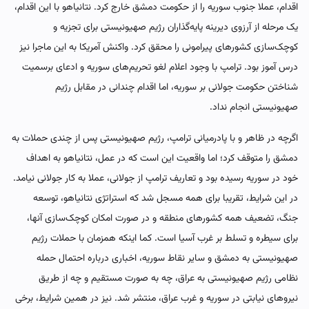
اقدام، عملا جنوب سوریه را از حکومت دمشق خارج کرد. نتانیاهو با این اقدام،
یک مرحله از آرزوی دیرینه پایه‌گذاران رژیم صهیونیستی برای تجزیه و
کوچک‌سازی کشورهای پیرامونی را محقق کرد. واکنش آمریکا به این ماجرا نیز
درس آموز بود. ترامپ با وجود اعلام لغو تحریم‌های سوریه و ادعای برسمیت
شناختن حکومت جولانی بر سوریه، اما اقدام چندانی در مقابل رژیم
صهیونیستی انجام نداد.
اگرچه در ظاهر و با پادرمیانی ترامپ، رژیم صهیونیستی پس از چندی حملات به
دمشق را متوقف کرد؛ اما واقعیت این است که در عمل، نتانیاهو به اهداف
خود در سوریه رسیده بود و تعاریف ترامپ از جولانی، عملا به کار جولانی نیامد.
در این شرایط، تقریبا برای همه مسجل شد که استراتژی نتانیاهو، توسعه
جنگ، تضعیف همه کشورهای منطقه و در صورت امکان کوچک‌سازی آنها،
برای سیطره و تسلط بر غرب آسیا است. کما اینکه همزمان با حملات رژیم
صهیونیستی به دمشق و سایر نقاط سوریه، اخباری درباره احتمال حمله
نظامی رژیم صهیونیستی به عراق، چه به صورت مستقیم و چه از طریق
نیروهای نیابتی در سوریه و غرب عراق، منتشر شد. نیز در همین شرایط، برخی