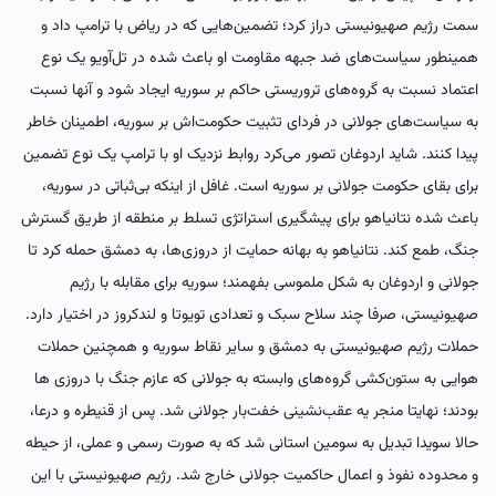
سمت رژیم صهیونیستی دراز کرد؛ تضمین‌هایی که در ریاض با ترامپ داد و
همینطور سیاست‌های ضد جبهه مقاومت او باعث شده در تل‌آویو یک نوع
اعتماد نسبت به گروه‌های تروریستی حاکم بر سوریه ایجاد شود و آنها نسبت
به سیاست‌های جولانی در فردای تثبیت حکومت‌اش بر سوریه، اطمینان خاطر
پیدا کنند.‌ شاید اردوغان تصور می‌کرد روابط نزدیک او با ترامپ یک نوع تضمین
برای بقای حکومت جولانی بر سوریه است. غافل از اینکه بی‌ثباتی در سوریه،
باعث شده نتانیاهو برای پیشگیری استراتژی تسلط بر منطقه از طریق گسترش
جنگ، طمع کند.‌ نتانیاهو به بهانه حمایت از دروزی‌ها، به دمشق حمله کرد تا
جولانی و اردوغان به شکل ملموسی بفهمند؛ سوریه برای مقابله با رژیم
صهیونیستی، صرفا چند سلاح سبک و تعدادی تویوتا و لندکروز در اختیار دارد.
حملات رژیم صهیونیستی به دمشق و سایر نقاط سوریه و همچنین حملات
هوایی به ستون‌کشی گروه‌های وابسته به جولانی که عازم جنگ با دروزی ها
بودند؛ نهایتا منجر یه عقب‌نشینی خفت‌بار جولانی شد. پس از قنیطره و درعا،
حالا سویدا تبدیل به سومین استانی شد که به صورت رسمی و عملی، از حیطه
و محدوده نفوذ و اعمال حاکمیت جولانی خارج شد. رژیم صهیونیستی با این