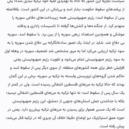
سیاست تجزیه این کشور که حالا به تهدیدی علیه خود ترکیه تبدیل شده؛ یکی
از پیامدهای سقوط حکومت بشار اسد و بی‌‌ثباتی در این کشور است. بلافاصله
پس از سقوط اسد؛ رژیم صهیونیستی همه زیرساخت‌های دفاعی سوریه را
منهدم کرد.‌ از جنگنده‌ها و کشتی‌ها گرفته تا تاسیسات راداری و پدافند
موشکی و همچنین استعداد زرهی سوریه را از بین برد. با سقوط اسد، سوریه
بی دفاع شد. شاید در ابتدا، یک تصور ساده‌انگارانه بی دفاع شدن سوریه را به
سود ترکیه ارزیابی می‌کرد اما به مرور مشخص شد تضعیف سوریه در‌ وهله اول
به سود رژیم صهیونیستی تمام می‌شود و تقویت رژیم صهیونیستی یعنی
افزایش خطر برای همه کشورهای منطقه. از سوی دیگر پس از سقوط اسد و
حاکم شدن گروه‌های تروریستی وابسته به ترکیه بر سوریه، برخی بر این گمان
بودند که حالا ترکیه به مرزهای فلسطین اشغالی رسیده است. ولی در کمتر از
یک سال پس از سقوط اسد؛ نه تنها ترکیه به مرزهای فلسطین اشغالی نرسید؛
بلکه با جداشدن عملی استان‌های جنوبی از دمشق، این رژیم صهیونیستی
است که یک مسیر هموار برای رسیدن به مرزهای ترکیه پیش‌رو دارد. یعنی در
حوزه عمق استراتژیک نیز اوضاع دقیقا خلاف آن چیزی که در ترکیه فکر می‌شد؛
پیش رفته است.