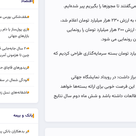
اقتصاد
ی‌گفتند تا مجوزها را بگیریم پیر شده‌ایم.
سقف‌شکنی بورس مرداد 
وی با بیان اینکه بخش اول از این بسته‌ها ۱۸ اردیبهشت ماه به ارزش ۲۳۰ هزار میلیارد تومان اعلام شد،
خاطرنشان کرد: همچنین در نمایشگاه اکسپو ۳۷۰ بسته به ارزش ۲۰۰ هزار میلیارد تومان را رونمایی
بازی پول‌ساز یا دام
بازارهای جهانی
۲۰۰ سال جابه‌جایی
مناطق آزاد افزود: تا به امروز ۶۴۸ هزار میلیارد تومان بسته سرمایه‌گذاری طراحی کردیم که
چین تا هژمونی آمریک
کریدورهای قاچاق ح
۱ بسته آغاز شده است، ابراز داشت: در رویداد نمایشگاه جهانی
آلودگی شمال در سفر
این فرصت خوبی برای ارائه بسته‌ها خواهد
عاشقانه‌های نسل زد
ا مطالعات داشته باشد و شش ماه دوم سال نتایج
بانک و بیمه
ابر بدهکاران بانکی پ