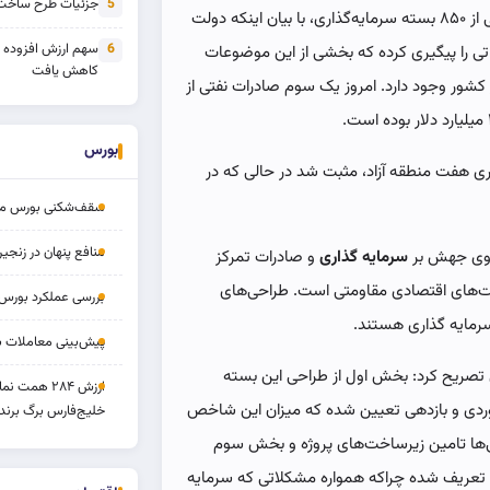
جزئیات طرح ساخت 
5
، حجت عبدالملکی در مراسم رونمایی از ۸۵۰ بسته‌ سرمایه‌گذاری، با بیان اینکه دولت
سهم ارزش افزوده
6
 را پیگیری کرده که بخشی از این موضوعات
کاهش یافت
اقتصادی فعال در کشور وجود دارد. امروز یک سوم صادرات نفتی از
بورس
طولانی تراز تجاری هفت منطقه آزاد، مثبت شد در حالی که در
سقف‌شکنی بورس مرداد 
منافع پنهان در زنج
 روی جهش بر
سرمایه گذاری
و صادرات تمرکز
ست‌های اقتصادی مقاومتی است. طراحی‌های
بررسی عملکرد بورس ۱۴ مردا
رمایه گذاری هستند.
پیش‌بینی معاملات بورس ف
 تصریح کرد: بخش اول از طراحی این بسته
ارزش ۲۸۴ همت
ی و بازدهی تعیین شده که میزان این شاخص
خلیج‌فارس برگ برنده
ین طراحی‌ها تامین زیرساخت‌های پروژه و بخش سوم
ها تعریف شده چراکه همواره مشکلاتی که سرمایه