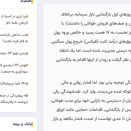
اقتصاد
وزهای اول بازگشایی بازار سرمایه، برخلاف
نبرد ارزی در آسیا؛ از 
تاریخی علیه دلار
گین و صف‌های فروش طولانی را داشتند)، با
عملکردی هوشمندانه و مثبت بود. ارزش معاملات سهام روز نخست به ۱۷ همت رسید و خالص ورود پول
بمب ساعتی بازنشستگ
به فکر فردا باشند؟
مقابل، صندوق‌های درآمد ثابت (فیکس) خروج پول سنگینی
جا به درستی مدیریت شده است، اما یک انتقاد
بررسی تورم ۸۴ درصدی و بازدهی طلا و بورس
نظر گرفت و زودتر از اینها اقدام به بازگشایی
جهش ۱۶۶ درص
سودآوری به صنعت د
 و جنگی توجیه پذیر بود، اما فشار روانی و مالی
۱۴۰۵ کجا سرمایه‌گذاری کنیم؟
بلوکه شده می‌دیدند، وارد کرد. نقدشوندگی یکی
تله پیچیدگی در صنعت
ران از دسترسی به دارایی خود برای مدت طولانی،
ثروتمند تا پالایشگاه‌
، پس از بازگشایی، اقدامات حمایتی مانند اوراق
ش دامنه نوسان تا حدی توانست از شدت فشار بکاهد و بازار
بانک و بیمه