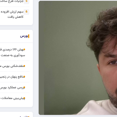
جزئیات طرح ساخت 
5
سهم ارزش افزوده
6
کاهش یافت
بورس
جهش ۱۶۶ درص
سودآوری به صنعت د
سقف‌شکنی بورس مرداد 
منافع پنهان در زنج
بررسی عملکرد بورس ۱۴ مردا
پیش‌بینی معاملات بورس ف