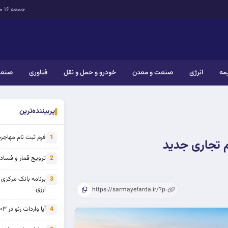
جمعه ۱۶ مرداد ۱۴۰۵
یمه
انرژی
صنعت و معدن
خودرو و حمل و نقل
فناوری
صنعت
پربیننده‌ترین
فرم ثبت نام مهاجرت 
1
م تجاری جدید
ترویج قمار و فساد ی
2
برنامه بانک مرکزی
3
ارزی
آیا واردات رنو در ۱۴۰۳ از تحریم خارج شده است؟
4