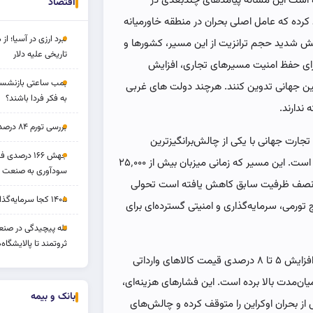
است این مساله پیامدهای چندبُعدی در
اقتصاد
 کرده که عامل اصلی بحران در منطقه خاورمیانه
نبرد ارزی در آسیا؛ از 
 شدید حجم ترانزیت از این مسیر، کشورها و
تاریخی علیه دلار
ی برای حفظ امنیت مسیرهای تجاری، افزایش
بمب ساعتی بازنشستگ
مین جهانی تدوین کنند. هرچند دولت های غربی
به فکر فردا باشند؟
ندارند.
بررسی تورم ۸۴ درصدی و بازدهی طلا و بورس
 تجارت جهانی با یکی از چالش‌برانگیزترین
جهش ۱۶۶ درص
تحولات ژئوپولیتیکی و اقتصادی سال‌های اخیر مواجه شده است. این مسیر که زمانی میزبان بیش از ۲۵٬۰۰۰
سودآوری به صنعت د
به کمتر از نصف ظرفیت سابق کاهش یافته است تحولی
۱۴۰۵ کجا سرمایه‌گذاری کنیم؟
یج تورمی، سرمایه‌گذاری و امنیتی گسترده‌ای برای
تله پیچیدگی در صنعت
ثروتمند تا پالایشگاه‌
در اروپا، تغییر مسیر کشتی‌ها به دماغه امید نیک منجر به افزایش ۵ تا ۸ درصدی قیمت کالاهای وارداتی
 را تا ۲ درصد در بازه‌ای میان‌مدت بالا برده است. این فشارهای هزینه‌ای،
بانک و بیمه
س از بحران اوکراین را متوقف کرده و چالش‌های