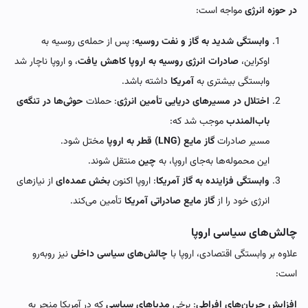
در حوزه انرژی
مواجه است:
وابستگی شدید به گاز و نفت روسیه
: پس از حمله‌ی روسیه به
اوکراین،
صادرات انرژی روسیه به اروپا کاهش یافت
، و اروپا ناچار شد
وابستگی بیشتری به
آمریکا
داشته باشد.
اختلال در مسیرهای دریایی تأمین انرژی
: حملات
حوثی‌ها در تنگه‌ی
باب‌المندب
موجب شد که:
مسیر صادرات
گاز مایع (LNG) قطر به اروپا
مختل شود.
این محموله‌ها به‌جای اروپا، به
چین
منتقل شوند.
وابستگی فزاینده به گاز آمریکا
: اروپا اکنون
بخش عمده‌ای
از نیازهای
انرژی خود را از
گاز مایع صادراتی آمریکا
تأمین می‌کند.
چالش‌های سیاسی اروپا
علاوه بر وابستگی اقتصادی، اروپا با
چالش‌های سیاسی داخلی
نیز روبه‌رو
است:
افزایش جریان‌های افراطی
: برخی
مدیاهای سیاسی
که در آمریکا منجر به