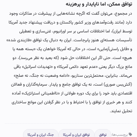
توافق ممکن، اما ناپایدار و پرهزینه
در مجموع، می‌توان گفت که اگرچه نشانه‌هایی از پیشرفت در مذاکرات وجود
دارد (مانند رفت‌وآمدهای وزیر کشور پاکستان و دریافت پیشنهاد جدید آمریکا
توسط ایران)، اما اختلافات اساسی بر سر اورانیوم، غنی‌سازی و تعطیلی
تأسیسات هسته‌ای هنوز پابرجاست. ایران به دنبال یک توافق «فازبندی شده»
و «قابل راستی‌آزمایی» است، در حالی که آمریکا خواهان یک «بسته همه یا
هیچ» است. حتی اگر این اختلافات حل شود (که بعید به نظر می‌رسد)، دو
مانع بزرگ دیگر یعنی «عدم تعهد دائمی آمریکا» و «تهدیدات اسرائیل» باقی
می‌ماند. بنابراین، محتمل‌ترین سناریو، «ادامه وضعیت نه جنگ، نه صلح»
(آتش‌بس صوری) است، نه یک توافق جامع و پایدار. سرمایه‌گذاران و فعالان
اقتصادی باید خود را برای یک دوره طولانی از «نااطمینانی استراتژیک» آماده
کنند و هر خبری از توافق را با احتیاط و با در نظر گرفتن این موانع ساختاری
تحلیل نمایند.
برچسب‌ها:
توافق
توافق ایران و آمریکا
جنگ ایران و آمریکا