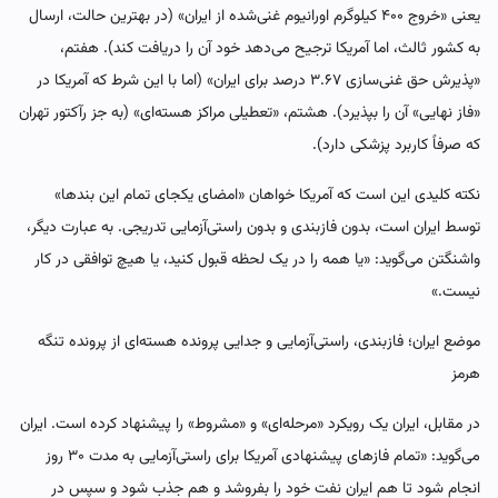
یعنی «خروج ۴۰۰ کیلوگرم اورانیوم غنی‌شده از ایران» (در بهترین حالت، ارسال
به کشور ثالث، اما آمریکا ترجیح می‌دهد خود آن را دریافت کند). هفتم،
«پذیرش حق غنی‌سازی ۳.۶۷ درصد برای ایران» (اما با این شرط که آمریکا در
«فاز نهایی» آن را بپذیرد). هشتم، «تعطیلی مراکز هسته‌ای» (به جز رآکتور تهران
که صرفاً کاربرد پزشکی دارد).
نکته کلیدی این است که آمریکا خواهان «امضای یکجای تمام این بندها»
توسط ایران است، بدون فازبندی و بدون راستی‌آزمایی تدریجی. به عبارت دیگر،
واشنگتن می‌گوید: «یا همه را در یک لحظه قبول کنید، یا هیچ توافقی در کار
نیست.»
موضع ایران؛ فازبندی، راستی‌آزمایی و جدایی پرونده هسته‌ای از پرونده تنگه
هرمز
در مقابل، ایران یک رویکرد «مرحله‌ای» و «مشروط» را پیشنهاد کرده است. ایران
می‌گوید: «تمام فازهای پیشنهادی آمریکا برای راستی‌آزمایی به مدت ۳۰ روز
انجام شود تا هم ایران نفت خود را بفروشد و هم جذب شود و سپس در