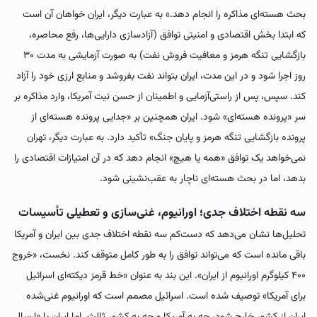
بحث هسته‌ای مذاکره را انجام دهد.» به عبارت دیگر، ایران خواهان آن است
که ابتدا بخش اقتصادی و امنیتی توافق (آزادسازی دارایی‌ها، رفع محاصره،
بازگشایی تنگه هرمز و معافیت فروش نفت) به صورت آزمایشی به مدت ۳۰
روز اجرا شود و در این مدت، ایران بتواند نفت بفروشد و منابع ارزی خود را آزاد
کند. سپس، پس از راستی‌آزمایی و اطمینان از حسن نیت آمریکا، وارد مذاکره بر
سر «پرونده هسته‌ای» شود. ایران همچنین بر «جدایی پرونده هسته‌ای از
پرونده بازگشایی تنگه هرمز و پایان جنگ» تأکید دارد. به عبارت دیگر، تهران
نمی‌خواهد یک توافق «همه یا هیچ» انجام دهد که در آن امتیازات اقتصادی را
بدهد، اما در بحث هسته‌ای ناچار به عقب‌نشینی شود.
سه نقطه اختلاف جدی؛ اورانیوم، غنی‌سازی و تعطیلی تأسیسات
تحلیل‌ها نشان می‌دهد که دست‌کم سه نقطه اختلاف جدی بین ایران و آمریکا
باقی مانده است که می‌تواند توافق را به طور کامل متوقف کند. نخست، «خروج
۴۰۰ کیلوگرم اورانیوم از ایران». این بند به عنوان «خط قرمز دیکته‌ای اسرائیل
برای آمریکا» توصیف شده است. اسرائیل مصمم است که اورانیوم غنی‌شده
ایران از کشور خارج شود، چه به آمریکا و چه به کشور ثالث. اما ایران با «ارسال