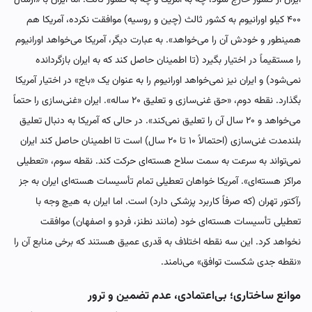
۴۰۰ کیلو اورانیوم به کشور ثالث (چین و روسیه) موافقت نکرده، آمریکا هم
همینطور و خودش آن را می‌خواهد». به عبارت دیگر، آمریکا می‌خواهد اورانیوم
را مستقیماً در اختیار بگیرد (تا اطمینان حاصل کند که به ایران بازگردانده
نمی‌شود) و ایران نیز نمی‌خواهد اورانیوم را به عنوان یک «باج» در اختیار آمریکا
بگذارد. نقطه دوم، «حق غنی‌سازی و تعلیق ۲۰ ساله». ایران «غنی‌سازی را حتماً
می‌خواهد و ۲۰ سال آن را تعلیق نمی‌کند». در حالی که آمریکا به دنبال تعلیق
بلندمدت غنی‌سازی (احتمالاً ۱۰ تا ۲۰ سال) است تا اطمینان حاصل کند ایران
نمی‌تواند به سرعت به سمت سلاح هسته‌ای حرکت کند. نقطه سوم، «تعطیلی
مراکز هسته‌ای». آمریکا خواهان تعطیلی تمام تأسیسات هسته‌ای ایران به جز
رآکتور تهران (که صرفاً کاربرد پزشکی دارد) است. اما ایران به هیچ وجه با
تعطیلی تأسیسات هسته‌ای خود (مانند نطنز، فردو و اصفهان) موافقت
نخواهد کرد. این سه نقطه اختلاف به قدری عمیق هستند که برخی منابع آن را
«نقطه جدی شکست توافق» می‌نامند.
موانع ساختاری؛ بی‌اعتمادی، عدم تضمین و ترور