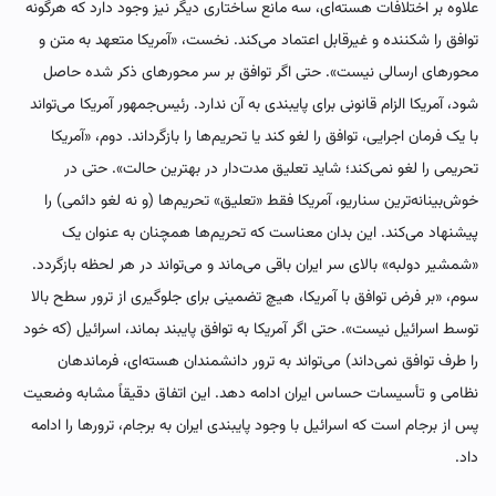
علاوه بر اختلافات هسته‌ای، سه مانع ساختاری دیگر نیز وجود دارد که هرگونه
توافق را شکننده و غیرقابل اعتماد می‌کند. نخست، «آمریکا متعهد به متن و
محورهای ارسالی نیست». حتی اگر توافق بر سر محورهای ذکر شده حاصل
شود، آمریکا الزام قانونی برای پایبندی به آن ندارد. رئیس‌جمهور آمریکا می‌تواند
با یک فرمان اجرایی، توافق را لغو کند یا تحریم‌ها را بازگرداند. دوم، «آمریکا
تحریمی را لغو نمی‌کند؛ شاید تعلیق مدت‌دار در بهترین حالت». حتی در
خوش‌بینانه‌ترین سناریو، آمریکا فقط «تعلیق» تحریم‌ها (و نه لغو دائمی) را
پیشنهاد می‌کند. این بدان معناست که تحریم‌ها همچنان به عنوان یک
«شمشیر دولبه» بالای سر ایران باقی می‌ماند و می‌تواند در هر لحظه بازگردد.
سوم، «بر فرض توافق با آمریکا، هیچ تضمینی برای جلوگیری از ترور سطح بالا
توسط اسرائیل نیست». حتی اگر آمریکا به توافق پایبند بماند، اسرائیل (که خود
را طرف توافق نمی‌داند) می‌تواند به ترور دانشمندان هسته‌ای، فرماندهان
نظامی و تأسیسات حساس ایران ادامه دهد. این اتفاق دقیقاً مشابه وضعیت
پس از برجام است که اسرائیل با وجود پایبندی ایران به برجام، ترورها را ادامه
داد.