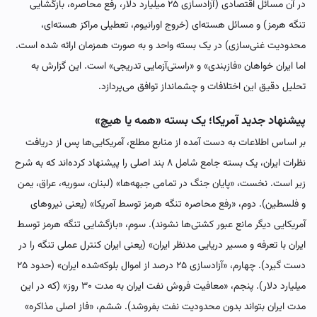
در آن مسائل اقتصادی (آزادسازی ۲۵ میلیارد دلار، رفع محاصره، بازگشایی
تنگه هرمز) و مسائل هسته‌ای (خروج اورانیوم، تعطیلی مراکز هسته‌ای،
محدودیت غنی‌سازی) در یک بسته واحد و به صورت همزمان ارائه شده است.
اما ایران خواهان «فازبندی» و «راستی‌آزمایی تدریجی» است. این گزارش به
تحلیل دقیق این اختلافات و چشمانداز توافق می‌پردازد.
پیشنهاد جدید آمریکا؛ یک بسته «همه یا هیچ»
بر اساس اطلاعات به دست آمده از منابع مطلع، آمریکایی‌ها پس از دریافت
نظرات ایران، یک بسته جامع شامل ۸ بند اصلی را پیشنهاد کرده‌اند که به شرح
زیر است. نخست، «پایان جنگ در تمامی جبهه‌ها» (لبنان، سوریه، عراق، یمن
و فلسطین). دوم، «رفع محاصره تنگه هرمز توسط آمریکا» (یعنی نیروهای
آمریکایی دیگر مانع عبور کشتی‌ها نشوند). سوم، «بازگشایی تنگه هرمز توسط
ایران با تعرفه و مسیر دریایی مدنظر ایران» (یعنی ایران کنترل عملی تنگه را در
دست گیرد). چهارم، «آزادسازی ۲۵ درصد از اموال بلوکه‌شده ایران» (حدود ۲۵
میلیارد دلار). پنجم، «معافیت فروش نفت ایران به مدت ۳۰ روز» (که در این
مدت ایران بتواند بدون محدودیت نفت بفروشد). ششم، «فاز اصلی مذاکره»