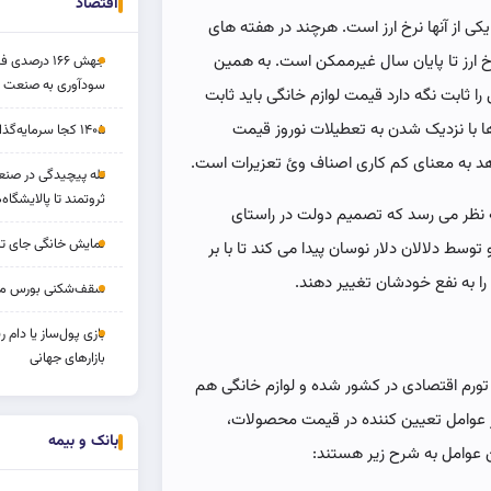
اقتصاد
ی از آنها نرخ ارز است. هرچند در هفته های
خ ارز تا پایان سال غیرممکن است. به همین
جهش ۱۶۶ درص
سودآوری به صنعت د
ا ثابت نگه دارد قیمت لوازم خانگی باید ثابت
ا با نزدیک شدن به تعطیلات نوروز قیمت
۱۴۰۵ کجا سرمایه‌گذاری کنیم؟
خ دهد به معنای کم کاری اصناف وئ تعزیرات است.
تله پیچیدگی در صنعت
ثروتمند تا پالایشگاه‌
ه نظر می رسد که تصمیم دولت در راستای
نمایش خانگی جای تل
توسط دلالان دلار نوسان پیدا می کند تا با بر
ا به نفع خودشان تغییر ‌دهند.
سقف‌شکنی بورس مرداد 
بازی پول‌ساز یا دام
بازارهای جهانی
رم اقتصادی در کشور شده و لوازم خانگی هم
گر عوامل تعیین کننده در قیمت محصولات،
بانک و بیمه
ین عوامل به شرح زیر هستند: