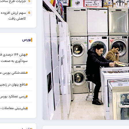
جزئیات طرح ساخت 
5
سهم ارزش افزوده
6
کاهش یافت
بورس
جهش ۱۶۶ درص
سودآوری به صنعت د
سقف‌شکنی بورس مرداد 
منافع پنهان در زنج
بررسی عملکرد بورس ۱۴ مردا
پیش‌بینی معاملات بورس ف