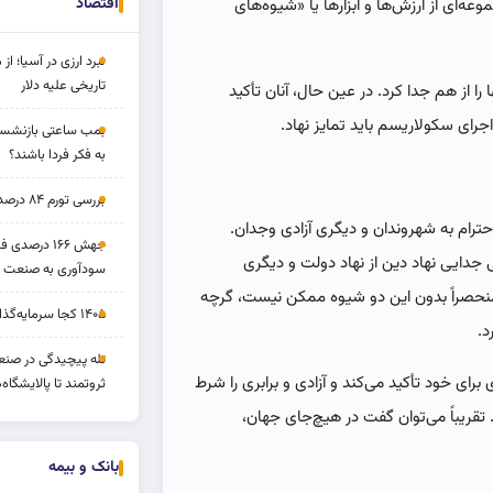
اقتصاد
وعه‌ای از ارزش‌ها و ابزارها یا «شیوه‌های
نبرد ارزی در آسیا؛ از 
تاریخی علیه دلار
ا را از هم جدا کرد. در عین حال، آنان تأکید
جرای سکولاریسم باید تمایز نهاد.
بمب ساعتی بازنشستگ
به فکر فردا باشند؟
بررسی تورم ۸۴ درصدی و بازدهی طلا و بورس
احترام به شهروندان و دیگری آزادی وجدان.
جهش ۱۶۶ درص
جدایی نهاد دین از نهاد دولت و دیگری
سودآوری به صنعت د
منحصراً بدون این دو شیوه ممکن نیست، گرچه
۱۴۰۵ کجا سرمایه‌گذاری کنیم؟
د.
تله پیچیدگی در صنعت
برای خود تأکید می‌کند و آزادی و برابری را شرط
ثروتمند تا پالایشگاه‌
تقریباً می‌توان گفت در هیچ‌جای جهان،
بانک و بیمه