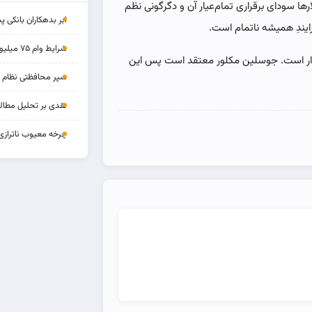
ها سودای برقراری تمام‌عیار آن و دگرگونی نظم
ابر بدهکاران بانکی پ
یندِ همیشه ناتمام است.
شرایط وام ۷۵ میلیونی بازنشستگان
توار است. جوسلین مکلور معتقد است پس این
سپر محافظتی نظام بان
نقدی بر تحلیل مطالب
چرخه‌ معیوب ناترازی