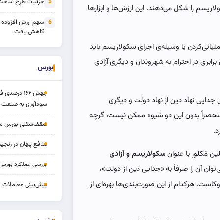
جزئیات طرح ساخت 
5
لاریسم را شکل می‌دهند. این ارزش‌ها و ابزارها
سهم ارزش افزوده
6
کاهش یافت
لیاتی‌کردن یا وسیله‌ی اجرای سکولاریسم باید
برابری در احترام به شهروندان و دیگری آزادی
بورس
جهش ۱۶۶ درص
جدایی نهاد دین از نهاد دولت و دیگری
سودآوری به صنعت د
منحصراً بدون این دو شیوه ممکن نیست، گرچه
سقف‌شکنی بورس مرداد 
د.
منافع پنهان در زنج
ن مَکلور با عنوان
سکولاریسم و آزادی
بررسی عملکرد بورس ۱۴ مردا
وان آن را صرفاً به «جدایی دین از دولت»،
است. هرکدام از این صورت‌بندی‌ها بهره‌ای از
پیش‌بینی معاملات بورس ف