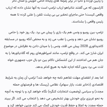
را پایین آورده و ثانیا در برابر زمزمه های پایگاه حامی خویش و امثال تاکر
کارلسون که می گفتند نتانیاهو ارباب ترامپ است به آنها نشان داده که ارباب
واقعی کیست! حتی ماجرای تحقیر بی بی پشت تلفن را علنی کرده تا همه
رئیس واقعی را بشناسند.
ترامپ بین روبیو و ونس هم یک بازی را پیش می برد. یک روز خود را حامی
روبیو نشان می دهد و ونس را عقب می زند و به محض آنکه روبیو در مسابقه
کاندیداتوری 2028 پیش می افتد، ونس را با میدان دادن به نظراتش در موضوع
ایران شارژ می کند. در واقع ترامپ، مانند امپراطورهای روم که گلادیاتورها را به
جان هم می انداختند از این کشمکش ناکام بین دو بال حزب جمهوری خواه
لذت می برد بدون آنکه اجازه غلبه به هیچ کدام بدهد.
اما بعد از انقضای مهلت تفاهم نامه چه خواهد شد؟ ترامپ آن زمان به شرایط
اقتصادی (ذخایر نفت، بازار سهام)، نظامی (ریسک ها و فرصتهای حمله
مجدد) و سیاسی (وضعیت انتخابات کنگره) نگاه خواهد کرد و با توجه به آنچه
به نحو غریزی برای خودش بهتر تشخیص می دهد را انتخاب می کند. اگر ببیند
حمله مجدد به اعتلا و حفظ قدرت خودش کمک می کند چنین خواهد کرد و