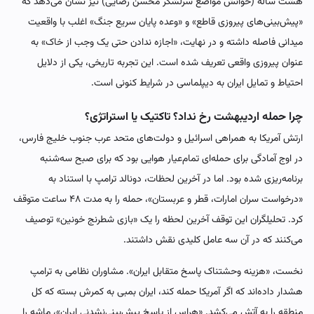
هشت ساله (خوانش مواضع سرلشکر محسن رضایی) نیز نشان می‌دهد که
«پیش‌بینی‌های پیروزی قاطع» و «وعده پایان سریع جنگ» اغلب با واقعیت
میدانی فاصله داشته و در نهایت، «اجازه ندادن حتی یک وجب از خاک» به
عنوان پیروزی واقعی تعریف شده است. این تجربه تاریخی، یکی از دلایل
احتیاط و تمایل ایران به دیپلماسی در شرایط کنونی است.
چرا حمله اردیبهشت
رخ نداد؟ تاکتیک یا استراتژی؟
ارتش آمریکا به همراهی اسرائیل و دولت‌های متحد عرب جنوب خلیج فارس،
در اوج آمادگی برای حمله‌ای تمام‌عیار هوایی بود که برای صبح سه‌شنبه
برنامه‌ریزی شده بود. اما در آخرین لحظات، دونالد ترامپ با استناد به
«درخواست سران امارات، قطر و عربستان»، حمله را به مدت ۴۸ ساعت متوقف
کرد. تحلیلگران این توقف آخرین لحظه را یک «بازی شطرنج خونین» توصیف
می‌کنند که در آن سه عامل کلیدی نقش داشتند.
نخست، «هزینه وحشتناک پاسخ متقابل ایران». مشاوران نظامی به ترامپ
هشدار داده‌اند که اگر آمریکا حمله کند، ایران بمبی به کمرش بسته که کل
منطقه را به آتش می‌کشد. «هراس از پاسخ پیش‌بینی‌نشدنی ایران»، ماشه را