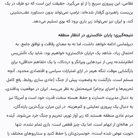
نظامی، این پیروزی سریع را از او می‌گیرد. حقیقت این است که دو طرف در یک
بن‌بست راهبردی گرفتار شده‌اند: ترامپ نمی‌تواند بدون دستاورد عقب‌نشینی
کند، و ایران نیز نمی‌تواند زیر باری برود که بوی تسلیم می‌دهد.
نتیجه‌گیری؛ پایان خاکستری در انتظار منطقه
دیپلماسی ادامه خواهد داشت، اما نه به معنای رفاقت و توافق جامع. به
احتمال زیاد، شاهد یک «پایان خاکستری» خواهیم بود: شاید یک «آتش‌بس
اعلام‌نشده» پس از نبردهایی ویرانگر و دردناک، یا یک «تفاهم حداقلی» برای
بازگشایی موقت تنگه هرمز در ازای امتیازات سیاسی و اقتصادی محدود. آنچه
مسلم است، بازگشت به وضعیت پیش از جنگ (عادی سازی روابط، رفع کامل
تحریم‌ها و احیای برجام) غیرمحتمل به نظر می‌رسد. ایران در موقعیت پدافندی،
به دنبال مدیریت خسارت و حفظ هسته سخت قدرت خود است و آمریکا نیز
به دنبال یک پیروزی نمایشی و کم‌هزینه. در این میان، بزرگ‌ترین بازندگان،
مردم عادی منطقه هستند که زیر آوار تورم، تحریم و جنگ خرد می‌شوند. آینده
در هاله‌ای از ابهام است، اما یک چیز قطعی است: بازی تمام نشده، تنها
«نوبت عوض شده است». خونسردی‌تان را حفظ کنید و سناریوهای مختلف را