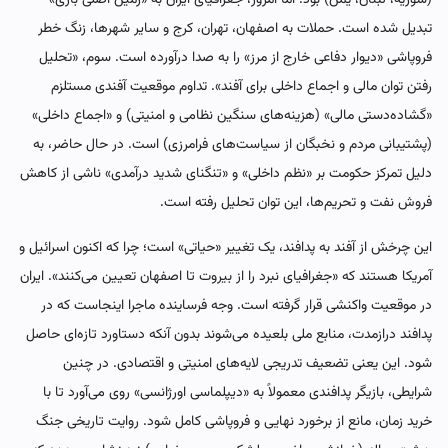
(سوریه، لبنان، یمن) بود. اما امروز، جغرافیای ایران به «زمین اصلی بازی»
تبدیل شده است. حملات به اصفهان، تهران، کرج و سایر شهرها، زنگ خطر
فروپاشی «دیوار دفاعی خارج از مرز» را به صدا درآورده است. سوم، «تحلیل
رفتن توان مالی و اجماع داخلی برای آفند». تداوم موقعیت آفندی مستلزم
«گشاده‌دستی مالی» (هزینه‌های سنگین نظامی و امنیتی) و «اجماع داخلی»
(پشتیبانی مردم و نخبگان از سیاست‌های فرامرزی) است. در حال حاضر، به
دلیل تمرکز حکومت بر «نظم داخلی» و «تنگنای شدید درآمدی» ناشی از کاهش
فروش نفت و تحریم‌ها، این توان تحلیل رفته است.
این چرخش از آفند به پدافند، یک تغییر «حیاتی» است؛ چرا که اکنون اسرائیل و
آمریکا هستند که «جغرافیای نبرد را از بیروت تا اصفهان تعیین می‌کنند». ایران
در موقعیت واکنشی قرار گرفته است. وجه فرساینده ماجرا اینجاست که در
پدافند درازمدت، منابع ملی بلعیده می‌شوند بدون آنکه دستاورد تازه‌ای حاصل
شود. این یعنی تضعیف تدریجی لایه‌های امنیتی و اقتصادی. در چنین
شرایطی، بازیگر پدافندی معمولاً به «دیپلماسی اورژانسی» روی می‌آورد تا با
خرید زمان، مانع از برخورد نهایی و فروپاشی کامل شود. روایت تاریخی جنگ