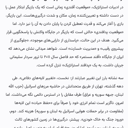
در ادبیات استراتژیک، «موقعیت آفندی» زمانی است که یک بازیگر ابتکار عمل را
در دست داشته و تعیین‌کننده زمان، مکان و شدت درگیری‌هاست. این بازیگر،
بازی را آغاز می‌کند و قدرت تعطیل کردن یا پایان دادن به آن را نیز دارد. اما
«موقعیت پدافندی» حالتی است که بازیگر در جایگاه واکنش یا پاسخگویی قرار
می‌گیرد. هدف در این حالت، «پاسداری از دارایی‌های موجود»، «جلوگیری از
پیشروی رقیب» و «مدیریت خسارت» است. شواهد میدانی نشان می‌دهد که
ایران از جایگاه «آفند مستمر» که حد فاصل سال ۲۰۱۱ تا ترور سردار سلیمانی
جریان داشت، به یک «پدافند استراتژیک» تنزل کرده است.
سه نشانه بارز این تغییر عبارتند از: نخست، «تغییر لایه‌های دفاعی». طی
دهه گذشته، تهران از طریق متحدانش در حاشیه مرزهای اسرائیل (حزب الله
لبنان، جبهه سوریه و عراق) طرف مقابل را در استرس دائمی نگه می‌داشت. اما
امروز، ناگزیر است تمام انرژی خود را صرفاً برای «حفظ حیات» این لایه‌ها
(مقاومت در برابر حملات هوایی اسرائیل به لبنان و سوریه) هزینه کند. دوم،
«ورود جنگ به خاک خودی». پیشتر، درگیری‌ها در زمین کشورهای ثالث