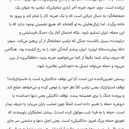
لرزانده است. دوم، «نبود ضربه آخر (بازی تمام‌کن)». ترامپ به عنوان یک
«معامله‌گر» به دنبال حرکتی است که با یک ضربه، کار را تمام کند و پیروز به
خانه برگردد. اما ژنرال‌هایش به او گفته‌اند که هیچ تضمینی وجود ندارد که با
این حمله، ایران تسلیم شود. بلکه احتمال آغاز یک «جنگ فرسایشی و
درازمدت» بسیار بالاست؛ جنگی که ترامپ معامله‌گر از آن پرهیز می‌کند. سوم،
«تله پیش‌دستانه ایران». ایران پیشتر آمادگی خود را به رخ کشیده بود. هنگامی
که حریف بداند شما دقیقاً از کجا می‌خواهید ضربه بزنید، «غافلگیری» از بین
می‌رود و حمله می‌تواند تبدیل به «خودکشی نظامی» شود.
پرسش تعیین‌کننده این است: آیا این توقف «تاکتیکی» است یا «استراتژیک»؟
توقف استراتژیک یعنی ترامپ کلاً نظر خود را عوض کرده و می‌خواهد صلح کند
و پرونده جنگ را برای همیشه ببندد. توقف تاکتیکی یعنی تنها «ساعت» یا
«روش» حمله را تغییر داده است (مثلاً چون امشب باران می‌بارد یا حریف بیدار
است، حمله را به فردا شب موکول کرده است). بیشتر تحلیلگران باورمندند که
تعویق حمله بزرگ امروز، «تاکتیکی» است. یعنی اصل دعوا و دشمنی سر جای