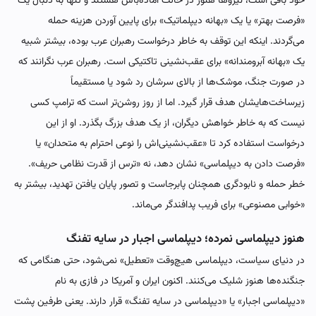
خود باقی است، نیروها هنوز در حالت آماده‌باش هستند و تنها به دنبال یک
«فرصت بهتر» یا یک «بهانه دیپلماتیک» برای پایین آوردن هزینه حمله
می‌گردند. اینکه این توقف به خاطر درخواست رهبران عرب بوده، بیشتر شبیه
یک «بهانه آبرومندانه» برای عقب‌نشینی تاکتیکی است. رهبران عرب نگرانند که
در صورت جنگ، موشک‌ها از بالای سرشان رد شود یا مستقیماً
زیرساخت‌هایشان هدف قرار گیرد. اما از روز روشن‌تر است که ترامپ کسی
نیست که به خاطر خواهش دیگران، از یک هدف بزرگ بگذرد. او از این
درخواست استفاده کرد تا «عقب‌نشینی‌اش را نوعی احترام به متحدان» یا
«فرصت دادن به دیپلماسی» نشان دهد، نه «ترس از قدرت نظامی حریف».
خطر حمله و نابودگری همچنان پابرجاست و تصور پایان یافتن تهدید، بیشتر به
«خوابی مصنوعی» برای فریب پدافندگر می‌ماند.
هنوز دیپلماسی نمرده؛ دیپلماسی اجبار در سایه تفنگ
در دنیای سیاست، دیپلماسی هیچ‌وقت «تعطیل» نمی‌شود، حتی هنگامی که
جنگنده‌ها هنوز شلیک می‌کنند. اکنون ایران و آمریکا در فازی به نام
«دیپلماسی اجبار» یا «دیپلماسی در سایه تفنگ» قرار دارند. یعنی طرفین پشت