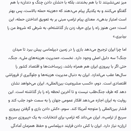
میز نمی‌نشینند تا با هم بخندند، بلکه با «نشان دادن چنگ و دندان» با هم
گفتگو می‌کنند و به یکدیگر پیام می‌دهند که «هزینه حمله بالاست، پس بهتر
است امتیاز بدهی». معنای پیام ترامپ مبنی بر به تعویق انداختن حمله، این
است: «من هنوز راه را برای حرف زدن باز گذاشته‌ام، به شرطی که شروط من را
بپذیری.»
اما چرا ایران ترجیح می‌دهد بازی را در زمین دیپلماسی پیش ببرد تا میدان
جنگ؟ سه دلیل اصلی وجود دارد. نخست، «مدیریت هزینه‌های ملی». جنگ،
حتی اگر با پیروزی ایران هم همراه باشد، زیرساخت‌ها و اقتصاد کشور را
سال‌ها عقب می‌اندازد. ایران به دنبال مدیریت هزینه‌ها و جلوگیری از فروپاشی
اقتصادی است. دوم، «کسب مشروعیت بین‌المللی». ایران می‌خواهد نشان
دهد که طرف جنگ‌طلب نیست و تا آخرین لحظه راه را باز گذاشته است. این
روایت به ایران اجازه می‌دهد افکار عمومی جهان را به سمت خود جلب کند و
فشار بین‌المللی را متوجه آمریکا کند. سوم، «کش دادن بازی و گرفتن پیروزی
سریع از ترامپ». ایران می‌داند که ترامپ برای انتخابات، به یک «پیروزی سریع و
ارزان» نیاز دارد. ایران با کش دادن فرایند دیپلماسی و حفظ همزمان آمادگی