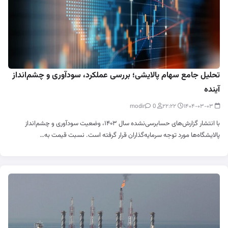
تحلیل جامع سهام پالایشی؛ بررسی عملکرد، سودآوری و چشم‌انداز
آینده
0
modir
۲۲:۲۲
۱۴۰۴-۰۳-۰۳
با انتشار گزارش‌های حسابرسی‌نشده سال ۱۴۰۳، وضعیت سودآوری و چشم‌انداز
پالایشگاه‌ها مورد توجه سرمایه‌گذاران قرار گرفته است. نسبت قیمت به…