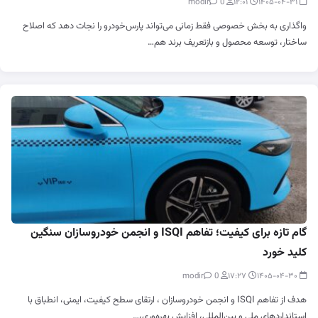
0
modir
۱۲:۰۱
۱۴۰۵-۰۴-۳۱
واگذاری به بخش خصوصی فقط زمانی می‌تواند پارس‌خودرو را نجات دهد که اصلاح
ساختار، توسعه محصول و بازتعریف برند هم…
گام تازه برای کیفیت؛ تفاهم ISQI و انجمن خودروسازان سنگین
کلید خورد
0
modir
۱۷:۲۷
۱۴۰۵-۰۴-۳۰
هدف از تفاهم ISQI و انجمن خودروسازان ، ارتقای سطح کیفیت، ایمنی، انطباق با
استانداردهای ملی و بین‌المللی، افزایش بهره‌وری،…