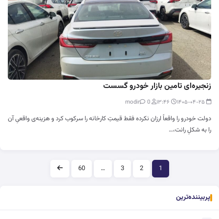
زنجیره‌ای تامین بازار خودرو گسست
0
modir
۱۳:۴۶
۱۴۰۵-۰۴-۲۵
دولت خودرو را واقعاً ارزان نکرده فقط قیمتِ کارخانه را سرکوب کرد و هزینه‌ی واقعیِ آن
را به شکلِ رانت،…
صفحه‌بندی
60
…
3
2
1
پربیننده‌ترین