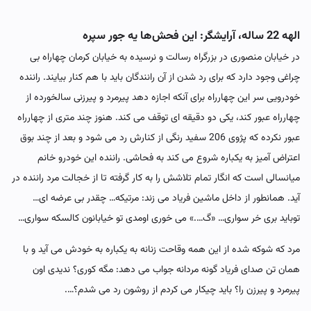
الهه 22 ساله، آرایشگر: این فحش‌ها یه جور سپره
در خیابان منصوری در بزرگراه رسالت و نرسیده به خیابان کرمان چهاراه بی
چراغی وجود دارد که برای رد شدن از آن رانندگان باید با هم کنار بیایند. راننده
خودرویی سر این چهارراه برای آنکه اجازه دهد پیرمرد و پیرزنی سالخورده از
چهارراه عبور کند، یکی دو دقیقه ای توقف می کند. هنوز چند متری از چهارراه
عبور نکرده که پژوی 206 سفید رنگی از کنارش رد می شود و بعد از چند بوق
اعتراض آمیز به یکباره شروع می کند به فحاشی. راننده این خودرو خانم
میانسالی است که انگار تمام تلاشش را به کار گرفته تا از خجالت مرد راننده در
آید. همانطور از داخل ماشین فریاد می زند: مرتیکه… چقدر بی عرضه ای…
توباید بری خر سواری… «گ….» می خوری اومدی تو خیابانون کالسکه سواری…
مرد که شوکه شده از این همه وقاحت زنانه به یکباره به خودش می آید و با
همان تن صدای فریاد گونه مردانه جواب می دهد: مگه کوری؟ ندیدی اون
پیرمرد و پیرزن را؟ باید چیکار می کردم از روشون رد می شدم؟….