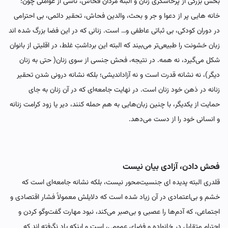
بخش بزرگی از پرخاشگری زنان و البته مردان فحاش، ناشی از عواملی چون:
خانه‌ هایی پر از دعوا و جر و بحث، والدین فحاش، تحقیر دائمی، بی احترامی
در دوران کودکی، بی ثباتی عاطفی و… است. زنانی که در این فضا بزرگ شده اند
زبان خشونت را طبیعی‌تر می‌بیند که البته این برداشتِ غلط، در اقلیتی از بانوان
شکل می‌گیرد، نه همه. در نتیجه، فحش جنسی از سوی زنان( حتی به زنان
دیگر)، نه نشانه قدرت است و نه آزاداندیشی؛ بلکه نشانه درونی شدن تحقیر
زنانه در ذهن خود زنان است. در نهایت جامعه‌ای که در آن زنان به جای
حمایت از یکدیگر، با چنین زبان‌هایی به هم حمله کنند، دیر یا زود کرامت زنانه
و انسانی خود را از دست می‌دهد.
فحش دادن، آزادی بیان نیست
قلدری البته پدیده ای جنسیت‌محور نیست، بلکه نشانه جامعه‌ای است که
خشم و بی‌اعتمادی در آن زیاد شده است که دلایلش معمولاً فشار اقتصادی و
اجتماعی، که آدم‌ها را عصبی و بی‌صبر می‌کند، نبود مهارت گفت‌وگو کردن و
احترام متقابل در خانواده و فضای عمومی، است و اینکه یاد نگرفته اند که