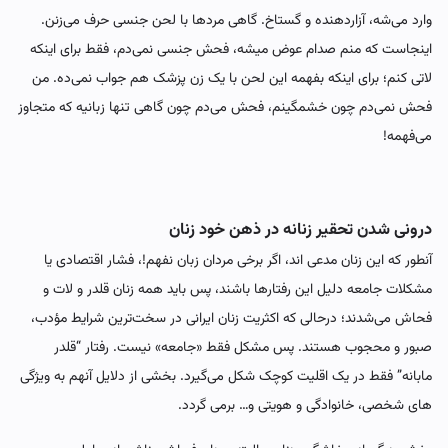
وارد می‌شه، آزاردهنده و گستاخ. گاهی مردها با لحن جنسی حرف می‌زنن.
اینجاست که منم صدام عوض میشه، فحش‌ جنسی نمی‌دم، فقط برای اینکه
لاتی کنم؛ برای اینکه بفهمه این لحن با یک زن پزشک هم جواب نمی‌ده. من
فحش نمی‌دم چون خشمگینم، فحش می‌دم چون گاهی تنها زبانیه که متجاوز
می‌فهمه!
درونی شدن تحقیر زنانه در ذهن خود زنان
آنطور که این زنان مدعی اند، اگر برخی مردان زبان نفهم!، فشار اقتصادی یا
مشکلات جامعه دلیل این رفتارها باشند، پس باید همه زنان قلدر و لات و
فحاش می‌شدند؛ درحالی که اکثریت زنان ایرانی در سخت‌ترین شرایط مؤدب،
صبور و محجوب هستند. پس مشکل فقط «جامعه» نیست. رفتار “قلدر
مابانه” فقط در یک اقلیت کوچک شکل می‌گیرد. بخشی از دلایل آنهم به ویژگی
های شخصی، خانوادگی و هویتی و… برمی گردد.