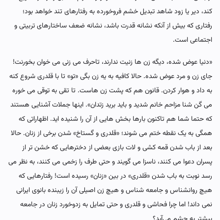
کند، دیر یا زود شاهد تبدیل خشم فروخورده به رفتارهای تند خواهد بود؛
رفتاری که بیش از آنکه نشانه قدرت باشد، نشانه ضعف ساختارهای تربیتی و
اجتماعی است.
«دنیا عوض شده، دیگه زن ها زنیت ندارند، تاحرف می زنی می خوان بخورنت!
جای زن و مرد عوض شده. حالا کافیه به یه زن بگی «تو» تا با قلدری شروع کنه
به داد و هوار کردن. قانون هم که پشت زن هاست. تا تقی به توقی می خوره
می گن شنا مزاحم خانم شدید و باید برید زتدان». اینها جملات آشنایی هستند
که حتما شما هم تاکنون بارها بخش هایی از آن را شنیده اید. اظهاراتی که
همگی به یک نقطه ختم می شوند؛ «قلدری و گستاخ» شدن برخی از زنان. حالا
بعد از باب شدن قمه کشی و لات بازی بعضی از دخترهایی که خشن تر از
پسران دعوا می کنند، ناسزا می گویند و حتی طرف را زخمی می کنند، به نظر می
رسد نوبت به باب شدن «قلدری» در بین «زنان» رسیده است! رفتارهایی که
هیچ روانشناس و جامعه شناس و هیچ زن اصیلی آن را زیبنده بانوی ایرانی
نمی داند! اما چرا فحاشی و قلدری و حتی تمایل به زدوخورد زنان در جامعه
بیشتر به چشم می‌آید؟