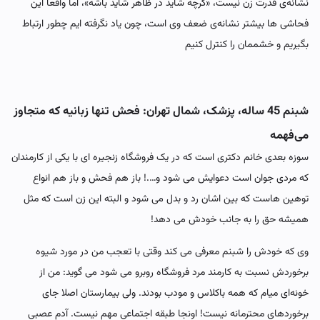
نشانه‌ی قدرت زن نیست، «گرچه شاید در ظاهر شاید باشه»، اما واقعا این
فحاشی ها بیشتر نشانه‌ی ضعف وی است، چون یاد نگرفته ایم چطور ارتباط
بگیریم و خشممان را کنترل کنیم
شبنم 45 ساله، پزشک، شمال تهران: فحش تنها زبانیه که متجاوز
می‌فهمه
سوزه بعدی خانم دکتری است که در یک فروشگاه زنجیره ای با یکی از کارمندان
که مردی جوان است دعوایش می شود و….! باز هم فحش و باز هم انواع
توهین هاست که بین اشان رد و بدل می شود و البته این زن است که مثل
همیشه حق را به جانب خودش می دهد!
وی که خودش را شبنم معرفی می کند وقتی با تعجب من در مورد شیوه
برخوردش نسبت به کارمند مرد فروشگاه روبرو می شود می گوید: من از
خونه‌ای میام که همه باکلاس و مودب بودند. ولی بیمارستان اصلا جای
برخوردهای محترمانه نیست! اونجا طبقه اجتماعی مهم نیست. آدم عصبی