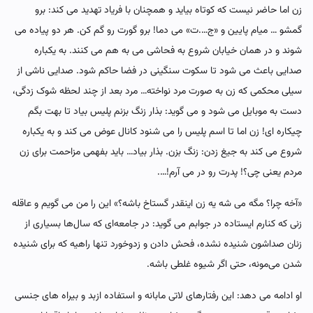
زن اما حاضر نیست که کوتاه بیاید و همچنان با فریاد تهدید می کند: برو
گمشو … میام پایین و «ج….ت» می دما! برو گورت رو گم کن. هر دو پیاده می
شوند و در همان خیابان شروع به فحاشی می به هم می کنند. به یکباره
صدایی باعث می شود تا سکوت سنگینی در فضا حاکم شود. صدایی ناشی از
سیلی محکمی که زن به صورت مرد نواخته… مرد بعد از چند لحظه شوک زدگی،
دست به موبایل می شود و می گوید: بذار زنگ بزنم پلیس بیاد تا بهت بگم
چیکاره ای! زن اما تا اسم پلیس را می شنود کانال عوض می کند و به یکباره
شروع می کند به جیغ زدن: زنگ بزن. بذار بیاد… باید بفهمی مزاحمت برای زن
مردم یعنی چی؟! پدرت رو در می آرم!….
«آخه چرا؟ مگه می شه یه زن اینقدر گستاخ باشه؟» این را من می گویم و عاقله
زنی که کنارم ایستاده در جوابم می گوید: در جامعه‌ای که سال‌ها بسیاری از
زنان صداشون شنیده نشده، فحش دادن و زدوخورد تنها راهیه که برای شنیده
شدن می‌مونه، حتی اگر شیوه غلطی باشه.
او ادامه می دهد: این رفتارهای لاتی مابانه و استفاده ازبد و بیراه های جنسی