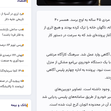
اقتصاد
نبرد ارزی در آسیا؛ از 
تاریخی علیه دلار
، چند روز بی‌خبری کافی بود تا نگرانی مردی ۴۵ ساله به اوج برسد. همسر ۴۰
 ناگهان خانه را ترک کرده بودند و هیچ اثری از
بمب ساعتی بازنشستگ
غاز پرونده‌ای شد که به سرعت در دستور کار
به فکر فردا باشند؟
بررسی تورم ۸۴ درصدی و بازدهی طلا و بورس
 آگاهی وارد عمل شد. سرهنگ کارآگاه مرتضی
جهش ۱۶۶ درص
سودآوری به صنعت د
ه با یک دستگاه خودروی بی‌ام‌و مشکی از منزل
 نبود. پرونده به اداره چهارم پلیس آگاهی
۱۴۰۵ کجا سرمایه‌گذاری کنیم؟
دند.
تله پیچیدگی در صنعت
ثروتمند تا پالایشگاه‌
ر وجود داشته است. تصاویر دوربین‌های
سیر خودرو از طریق سامانه‌های پلیسی ردیابی شد
د آن در محدوده اتوبان کرج ثبت شده است.
بانک و بیمه