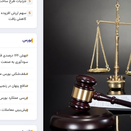
جزئیات طرح ساخت 
5
سهم ارزش افزوده
6
کاهش یافت
بورس
جهش ۱۶۶ درص
سودآوری به صنعت د
سقف‌شکنی بورس مرداد 
منافع پنهان در زنج
بررسی عملکرد بورس ۱۴ مردا
پیش‌بینی معاملات بورس ف