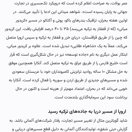
عمر بولات، به صراحت اعلام کرده است که «رویکرد تک‌مسیری در تجارت
جهانی به پایان رسیده است». شواهد میدانی این ادعا را تأیید می‌کنند. در
اولین هفته بحران، ترافیک بندرهای باکو، پوتی و آکتائو در مسیر «کریدور
میانی» (که از قفقاز به ترکیه می‌رسد) ۳۵ تا ۴۰ درصد افزایش یافت. این کریدور
که چین را از طریق قزاقستان، دریای خزر و قفقاز به ترکیه و سپس اروپا متصل
می‌کند، عملاً به یک «شاهراه طلایی» تبدیل شده است. علاوه بر کریدور میانی،
ابتکار عمل دیگری به نام «جاده توسعه» نیز در حال شکل‌گیری است که قرار
است خلیج فارس را از طریق عراق به ترکیه متصل کند. آنکارا همچنین موفق
به حل مشکل ۱۰ ساله روادید ترانزیتی کامیونداران خود با عربستان سعودی
شده و مسیرهای جدیدی از طریق اردن و سوریه را فعال کرده است. آنکارا به
خوبی می‌داند که در بحران، اعتماد مهم‌تر از هزینه است و اکنون در حال
برداشت سود این سرمایه‌گذاری بلندمدت است.
اروپا از مسیر دریا به جاده‌های ترکیه رسید
شاید گویاترین مثال از تغییر مسیر تجارت، رفتار شرکت‌های آلمانی باشد. به
گزارش «ینی شفق»، تولیدکنندگان آلمانی به دلیل قطع مسیرهای دریایی و