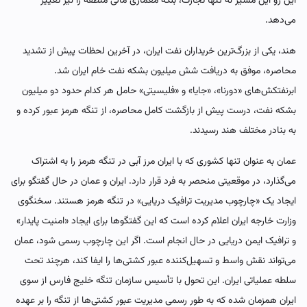
این رو این مسیر نه تنها تجارت، بلکه معماری مالی منطقه را نیز تغییر
می‌دهد.
هند، یکی از بزرگ‌ترین خریداران نفت ایران، در آخرین لحظات پیش از تشدید
محاصره، موفق به دریافت شش میلیون بشکه نفت خام ایران شد.
ابرنفتکش‌های «دورنا»، «جایا» و «فلیسیتی» حامل هر کدام حدود دو میلیون
بشکه نفت، درست پیش از بازگشت کامل محاصره، از تنگه هرمز عبور کرده و
به بنادر مختلف هند رسیدند.
عمان به عنوان تنها کشوری که با ایران مرز آبی در تنگه هرمز را به اشتراک
می‌گذارد، در موقعیتی منحصر به فرد قرار دارد. ایران و عمان در حال گفتگو برای
ایجاد یک «چارچوب مدیریت ترافیک دریایی» در تنگه هرمز هستند. سخنگوی
وزارت خارجه ایران اعلام کرده است که این گفتگوها برای ایجاد «امنیت پایدار»
و ترافیک ایمن دریایی در حال انجام است. اگر این چارچوب رسمی شود، عمان
می‌تواند نقش واسط و تسهیل‌کننده عبور کشتی‌ها را ایفا کند، هرچند تحت
سلطه عملیاتی ایران. این تحول با تأسیس سازمان تنگه خلیج فارس از سوی
ایران همزمان شده که به طور رسمی مدیریت عبور کشتی‌ها از تنگه را بر عهده