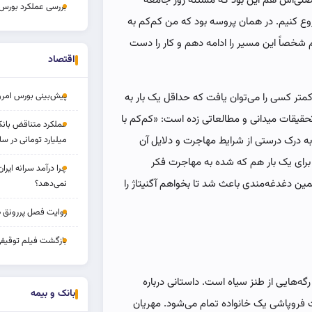
صلی‌اش هم این بود که مسئله روز جامعه
بررسی عملکرد بورس ۱۴ مردا
روع کنیم. در همان پروسه بود که من کم‌کم به
 شخصاً این مسیر را ادامه دهم و کار را دست
اقتصاد
پیش‌بینی بورس امروز ۱۷ مرد
متر کسی را می‌توان یافت که حداقل یک بار به
تحقیقات میدانی و مطالعاتی زده است: «کم‌کم با
درک درستی از شرایط مهاجرت و دلایل آن
میلیارد تومانی در سا
د برای یک بار هم که شده به مهاجرت فکر
چرا درآمد سرانه ایرا
ن دغدغه‌مندی باعث شد تا بخواهم آگنیتاژ را
نمی‌دهد؟
روایت فصل پررونق 
بازگشت فیلم توقیف
رگه‌هایی از طنز سیاه است. داستانی درباره
بانک و بیمه
فروپاشی یک خانواده تمام می‌شود. مهریان