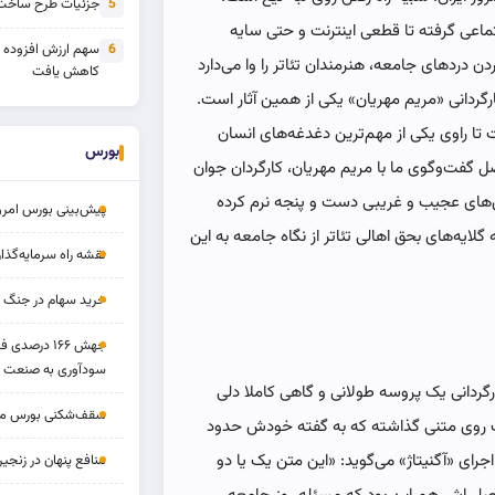
جزئیات طرح ساخت 
5
جتماعی گرفته تا قطعی اینترنت و حتی سایه
سهم ارزش افزوده
6
دردهای جامعه، هنرمندان تئاتر را وا می‌دارد
کاهش یافت
کارگردانی «مریم مهریان» یکی از همین آثار است.
ت تا راوی یکی از مهم‌ترین دغدغه‌های انسان
بورس
ل گفت‌وگوی ما با مریم مهریان، کارگردان جوان
ش‌های عجیب و غریبی دست و پنجه نرم کرده
پیش‌بینی بورس امروز ۱۷ مرد
لایه‌های بحق اهالی تئاتر از نگاه جامعه به این
نقشه راه سرمایه‌گذار
خرید سهام در جنگ 
جهش ۱۶۶ درص
سودآوری به صنعت د
ارگردانی یک پروسه طولانی و گاهی کاملا دلی
سقف‌شکنی بورس مرداد 
ست روی متنی گذاشته که به گفته خودش حدود
اجرای «آگنیتاژ» می‌گوید: «این متن یک یا دو
منافع پنهان در زنج