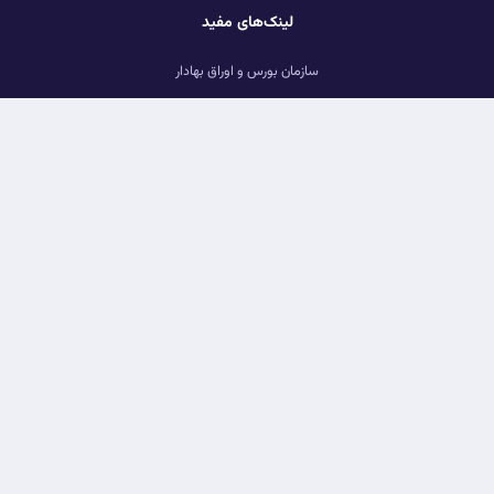
لینک‌های مفید
سازمان بورس و اوراق بهادار
بانک مرکزی ایران
بورس نیویورک
بازار بورس لندن
دسترسی سریع
یادداشت
عکس
ویدئو
فناوری
ما را دنبال کنید