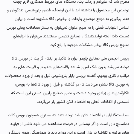
مطرح شد که علیرغم واردات پت، دستگاه های ذیربط همکاری لازم جهت
ترخیص این محصول را نداشته اند با این اوصاف، قصور پتروشیمی تندگویان و
عدم پیگیری به موقع موضوع واردات و ترخیص کالا مشهود است و براین
اساس التهابات فعلی را به هیچ عنوان نمی‌توان به بستر معاملات یعنی بورس
نسبت داد؛ البته تولیدکنندگان صنایع تکمیلی معتقدند می‌توان با ابزارهای
متنوع بورس کالا برخی مشکلات موجود را رفع کرد.
رییس انجمن ملی
صنایع پلیمر
ایران با تاکید بر اینکه اگر پت در بورس کالا
عرضه نمی‌شد بدون شک امروز شاهد رقابت‌های شدیدتر و قیمت های به
مراتب بالاتری بودیم، گفت: بررسی بازار پتروشیمی قبل و بعد از ورود محصولات
به
بورس کالا
نشان می‌دهد که در گذشته و قبل از ورود کالاها به بورس،
ناکارآمدی‌های زیادی وجود داشت و تصور صنایع پایین دستی این است که
قسمتی از اتفاقات فعلی به اقتصاد کلان کشور باز می‌گردد.
سیاست‌گذاران در اقتصاد کلان باید توجه کنند که بستری همچون بورس کالا،
دماسنج بازار است و اگر نوسانی در قیمت مشاهده می شود ناشی از فرآیند
های عرضه و تقاضا در بازار است و این موارد باید با هماهنگی همه دستگاه