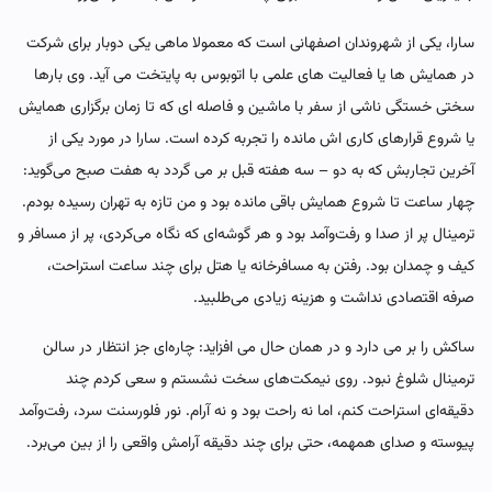
سارا، یکی از شهروندان اصفهانی است که معمولا ماهی یکی دوبار برای شرکت
در همایش ها یا فعالیت های علمی با اتوبوس به پایتخت می آید. وی بارها
سختی خستگی ناشی از سفر با ماشین و فاصله ای که تا زمان برگزاری همایش
یا شروع قرارهای کاری اش مانده را تجربه کرده است. سارا در مورد یکی از
آخرین تجاربش که به دو – سه هفته قبل بر می گردد به هفت صبح می‌گوید:
چهار ساعت تا شروع همایش باقی مانده بود و من تازه به تهران رسیده بودم.
ترمینال پر از صدا و رفت‌وآمد بود و هر گوشه‌ای که نگاه می‌کردی، پر از مسافر و
کیف و چمدان بود. رفتن به مسافرخانه یا هتل برای چند ساعت استراحت،
صرفه اقتصادی نداشت و هزینه زیادی می‌طلبید.
ساکش را بر می دارد و در همان حال می افزاید: چاره‌ای جز انتظار در سالن
ترمینال شلوغ نبود. روی نیمکت‌های سخت نشستم و سعی کردم چند
دقیقه‌ای استراحت کنم، اما نه راحت بود و نه آرام. نور فلورسنت سرد، رفت‌وآمد
پیوسته و صدای همهمه، حتی برای چند دقیقه آرامش واقعی را از بین می‌برد.