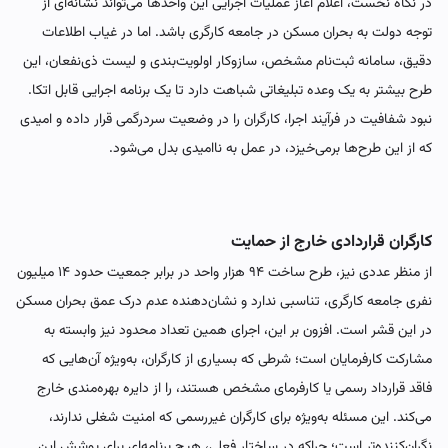
در نگاه نخست، اعلام آغاز عملیات اجرایی این واحدها می‌تواند نشانه‌ای از
توجه دولت به بحران مسکن در جامعه کارگری باشد. اما در غیاب اطلاعات
دقیق، سامانه ثبت‌نام مشخص، سازوکار اولویت‌بندی و لیست ذی‌نفعان، این
طرح بیشتر به یک وعده تبلیغاتی شباهت دارد تا یک برنامه اجرایی قابل اتکا.
نبود شفافیت در فرآیند اجرا، کارگران را در وضعیت سردرگمی قرار داده و امیدی
که از این طرح‌ها برمی‌خیزد، در عمل به ناامیدی بدل می‌شود.
کارگران قراردادی خارج از حمایت
از منظر عددی نیز، طرح ساخت ۹۴ هزار واحد در برابر جمعیت حدود ۱۴ میلیون
نفری جامعه کارگری، تناسبی ندارد و نشان‌دهنده عدم درک عمق بحران مسکن
در این قشر است. افزون بر این، اجرای همین تعداد محدود نیز وابسته به
مشارکت کارفرمایان است؛ شرطی که بسیاری از کارگران، به‌ویژه آن‌هایی که
فاقد قرارداد رسمی یا کارفرمای مشخص هستند، را از دایره بهره‌مندی خارج
می‌کند. این مسئله به‌ویژه برای کارگران غیررسمی که امنیت شغلی ندارند،
نگران‌کننده‌تر است؛ چراکه در ساختار فعلی، هیچ برنامه‌ای برای پوشش این