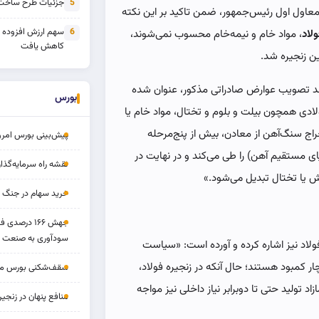
جزئیات طرح ساخت 
5
معاول اول رئیس‌جمهور، ضمن تاکید بر این نکته
سهم ارزش افزوده
6
لاد
، مواد خام و نیمه‌خام محسوب نمی‌‌‌شوند،
کاهش یافت
ن زنجیره شد.
یند تصویب عوارض صادراتی مذکور، عنوان شده
بورس
ادی همچون بیلت و بلوم و تختال، مواد خام یا
ج سنگ‌آهن از معادن، بیش از پنج‌مرحله
پیش‌بینی بورس امروز ۱۷ مرد
ی مستقیم آهن) را طی می‌کند و در ‌‌‌نهایت در
نقشه راه سرمایه‌گذار
ش یا تختال تبدیل می‌شود.»
خرید سهام در جنگ 
جهش ۱۶۶ درص
سودآوری به صنعت د
فولاد نیز اشاره کرده و آورده است: «سیاست
ار کمبود هستند؛ حال آنکه در زنجیره فولاد،
سقف‌شکنی بورس مرداد 
اد تولید حتی تا دوبرابر نیاز داخلی نیز مواجه
منافع پنهان در زنج