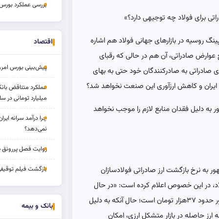
بررسی عملکرد بورس ۱۴ مردا
ی برای فولاد چه توجیهی دارد؟»
پینگ روسیه در بازارهای جهانی فولاد هم اشاره
اقتصاد
 عوارض صادراتی، آن هم در حالی که رقبای
پیش‌بینی بورس امروز ۱۷ مرد
های صادراتی به صادرکنندگان خود حتی به بهای
ایران و کاهش ارزآوری این صنعت نخواهد شد؟
میلیارد تومانی در سا
شور به دلیل فقدان منابع لازم را موجب نخواهد
چرا درآمد سرانه ایرا
نمی‌دهد؟
روایت فصل پررونق 
بازگشت فیلم توقیف
 به نرخ بازگشت ارز صادراتی فولادسازان
د، در این خصوص اعلام کرده است: «در حال
حاضر نرخ تسعیر ارز برای صادرات تولیدکنندگان فولاد کشور حدود ۳۷‌هزار تومان است؛ حال آنکه به دلیل
بانک و بیمه
 ارز حاصله در بازار متشکل ارزی، امکان