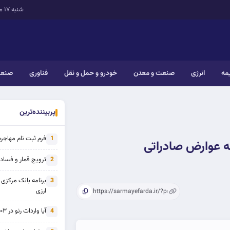
شنبه ۱۷ مرداد ۱۴۰۵
یمه
انرژی
صنعت و معدن
خودرو و حمل و نقل
فناوری
صنعت
پربیننده‌ترین
فرم ثبت نام مهاجرت 
1
به عوارض صادراتی
ترویج قمار و فساد ی
2
برنامه بانک مرکزی
3
ارزی
آیا واردات رنو در ۱۴۰۳ از تحریم خارج شده است؟
4