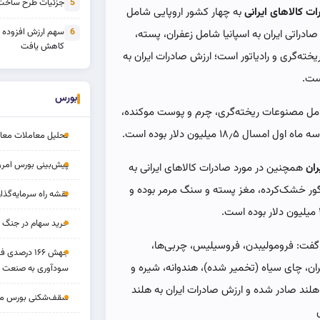
جزئیات طرح ساخت 
5
ت کالاهای ایرانی
به چهار کشور اروپایی شامل
سهم ارزش افزوده
6
 صادراتی ایران به اسپانیا شامل زعفران، پسته،
کاهش یافت
ته‌گری و رادیاتور است؛ ارزش صادرات ایران به
بورس
شامل مصنوعات ریخته‌گری، چرم و پوست موکنده،
۱۸٫ میلیون دلار بوده است.
تحلیل معاملات معاملا
پیش‌بینی بورس امروز ۱۷ مرد
ان
همچنین در مورد صادرات کالاهای ایرانی به
گور خشک‌کرده، مغز پسته و سنگ مرمر بوده و
نقشه راه سرمایه‌گذار
خرید سهام در جنگ 
د گفت: فرومولیبدن، فروسیلیس، چربی‌ها،
جهش ۱۶۶ درص
ان، چای سیاه (تخمیر شده)، هندوانه، شیره و
سودآوری به صنعت د
 هلند صادر شده و ارزش صادرات ایران به هلند
سقف‌شکنی بورس مرداد 