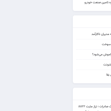
یره تامین صنعت خودرو
دیران ناکارآمد
ش سوخت
راموش می‌شود؟
خشونت
بقا
عملکرد متناقض بانک صادرات ؛ تراز مثبت ۸۸۲۲