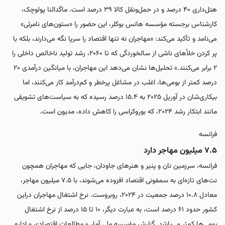
هتل‌داری ۴۰ درصد و در حمل‌ونقل کالا ۳۹ درصد است. ماگدالنا پولوچک،
کارشناس برجسته مؤسسه هانس بوکلر، این حضور را «ستون‌های نامرئی»
می‌نامد و تأکید می‌کند: «مهاجران نه تنها اقتصاد را سرپا نگه می‌دارند، بلکه با
پر کردن خلأهای ناشی از سالخوردگی که تا ۲۰۶۰، رشد تولید ناخالص داخلی را
۲ برابر می‌کنند.» تحلیل‌ها نشان می‌دهد این مهاجران، با میانگین درآمدی ۲۰
درصد کمتر از بومی‌ها، اغلب در مشاغل پرخطر و کم‌درآمد کار می‌کنند، اما
بیکاری‌شان در آوریل ۲۰۲۵ به ۱۵.۴ درصد رسیده که به سیاست‌های تشویقی
مانند ابتکار رشد ۲۰۲۴، که بوروکراسی را کاهش داده، مدیون است.
فرانسه
۷.۵ میلیون مهاجر دارد
فرانسه، سرزمین نان و پنیر و هنرهای جاودان، جایی که مهاجران همچون
نت‌های تازه‌ای به سمفونی اقتصاد افزوده می‌شوند، با ۷.۵ میلیون مهاجر،
معادل ۱۰.۸ درصد جمعیت در ۲۰۲۴، روبروست. نرخ اشتغال‌ مهاجران دراین
کشور حدود ۶۱ درصد است، به عبارت دیگر، ۱۰ تا ۱۵ درصد از نرخ اشتغال
بومی‌ها کمتر می‌باشد. گزارش مؤسسه ملی آمار و مطالعات اقتصادی و اداره