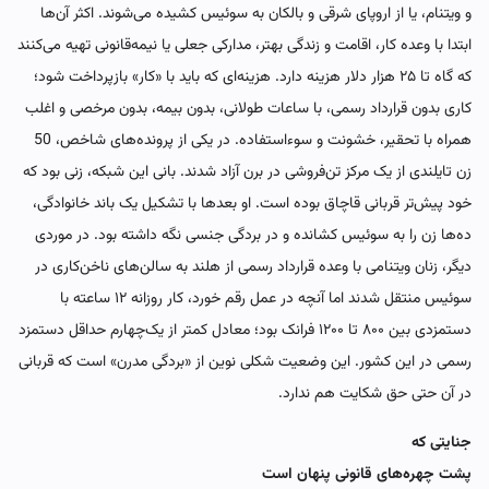
و ویتنام، یا از اروپای شرقی و بالکان به سوئیس کشیده می‌شوند. اکثر آن‌ها
ابتدا با وعده کار، اقامت و زندگی بهتر، مدارکی جعلی یا نیمه‌قانونی تهیه می‌کنند
که گاه تا ۲۵ هزار دلار هزینه دارد. هزینه‌ای که باید با «کار» بازپرداخت شود؛
کاری بدون قرارداد رسمی، با ساعات طولانی، بدون بیمه، بدون مرخصی و اغلب
همراه با تحقیر، خشونت و سوء‌استفاده. در یکی از پرونده‌های شاخص، 50
زن تایلندی از یک مرکز تن‌فروشی در برن آزاد شدند. بانی این شبکه، زنی بود که
خود پیش‌تر قربانی قاچاق بوده است. او بعدها با تشکیل یک باند خانوادگی،
ده‌ها زن را به سوئیس کشانده و در بردگی جنسی نگه داشته بود. در موردی
دیگر، زنان ویتنامی با وعده قرارداد رسمی از هلند به سالن‌های ناخن‌کاری در
سوئیس منتقل شدند‌ اما آنچه در عمل رقم خورد، کار روزانه ۱۲ ساعته با
دستمزدی بین ۸۰۰ تا ۱۲۰۰ فرانک بود؛ معادل کمتر از یک‌چهارم حداقل دستمزد
رسمی در این کشور. این وضعیت شکلی نوین از «بردگی مدرن» است که قربانی
در آن حتی حق شکایت هم ندارد.
جنایتی که
پشت چهره‌های قانونی پنهان است