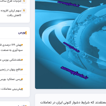
جزئیات طرح ساخت 
5
سهم ارزش افزوده
6
کاهش یافت
بورس
جهش ۱۶۶ درص
سودآوری به صنعت د
سقف‌شکنی بورس مرداد 
منافع پنهان در زنج
بررسی عملکرد بورس ۱۴ مردا
پیش‌بینی معاملات بورس ف
عتقدند که شرایط دشوار کنونی ایران در تعاملات