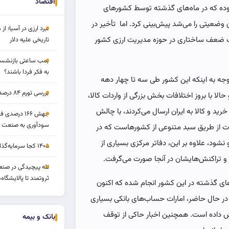
اقتصاد
 بوده که در ماه‌های گذشته توسط کشورهای
وضعیتی را می‌شد پیش‌بینی کرد. اما تأخیر در
نبرد ارزی در آسیا؛ از 
یک ضعف ساختاری در حوزه مدیریت ارزی کشور
تاریخی علیه دلار
بمب ساعتی بازنشستگ
به فکر فردا باشند؟
ال ایفا کرد، با توجه به اینکه این کشور طی سه تا چهار دهه
بررسی تورم ۸۴ درصدی و بازدهی طلا و بورس
الا با بروز اختلافات بخش بزرگی از واردات کالا،
 و کالا به ایران ارسال می‌کردند، با چالش
جهش ۱۶۶ درص
سودآوری به صنعت د
ت از طریق سبد متنوعی از کشورهاست که در
نشود، علاوه بر این، دفاتر مرکزی بسیاری از
۱۴۰۵ کجا سرمایه‌گذاری کنیم؟
و تراکنش‌هایشان در آنجا صورت می‌گرفت.
تله پیچیدگی در صنعت
ثروتمند تا پالایشگاه‌
های گذشته در این کشور انجام شده که اکنون
. در حال حاضر، امارات حساب‌های بانکی بسیاری
ایش داده است. همچنین اخبار حاکی از توقف
بانک و بیمه