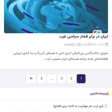
ایران در برابر فشار سیاسی غرب
0
modir
۱۸:۰۵
۱۴۰۴-۰۸-۳۰
شورای حکام آژانس بین‌المللی انرژی اتمی با همراهی آمریکا و سه کشور اروپایی
قطعنامه‌ای علیه برنامه هسته‌ای ایران تصویب کرد؛…
صفحه‌بندی
5
…
3
2
1
پربیننده‌ترین
فرم ثبت نام مهاجرت به کانادا برای افغانها
1