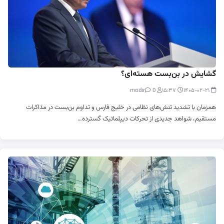
گشایش در بن‌بست هسته‌ای؟
0
modir
۱۵:۳۷
۱۴۰۵-۰۲-۲۱
همزمان با تشدید تنش‌های نظامی در خلیج فارس و تداوم بن‌بست در مذاکرات
مستقیم، شواهد جدیدی از تحرکات دیپلماتیک گسترده…