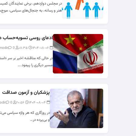
در مجلس دوازدهم، برخی نمایندگان کمیسی
هنر و رسانه، به جنجال‌های سیاسی، موج‌
ادعای روسی تسویه‌حساب د
0
modir
۰۸:۳۵
۱۴۰۴-۰۸-۰۶
در حالی که مناقشه اخیر بر سر «اسنپ
مسیر دیگری را پیمود.…
پزشکیان و آزمون صداقت
0
modir
۲۰:۵۶
۱۴۰۴-۰۸-۰۴
در روزگاری که هر واژه سیاسی می‌ت
و بی‌پرده در…