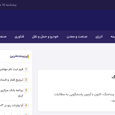
پنجشنبه ۱۵ مرداد ۱۴۰۵
یمه
انرژی
صنعت و معدن
خودرو و حمل و نقل
فناوری
صنعت
پربیننده‌ترین
فرم ثبت نام مهاجرت 
1
گ
ترویج قمار و فساد ی
2
برنامه بانک مرکزی
3
ساجنگ، اکنون با آزمون پاسخگویی به مطالبات
ارزی
رو…
آیا واردات رنو در ۱۴۰۳ از تحریم خارج شده است؟
4