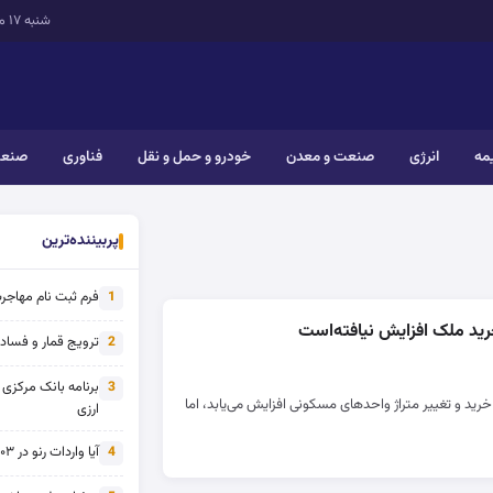
شنبه ۱۷ مرداد ۱۴۰۵
یمه
انرژی
صنعت و معدن
خودرو و حمل و نقل
فناوری
صنعت
پربیننده‌ترین
فرم ثبت نام مهاجرت 
1
رید ملک افزایش نیافته‌است
ترویج قمار و فساد ی
2
برنامه بانک مرکزی
3
 خرید و تغییر متراژ واحدهای مسکونی افزایش می‌یابد، اما
ارزی
آیا واردات رنو در ۱۴۰۳ از تحریم خارج شده است؟
4