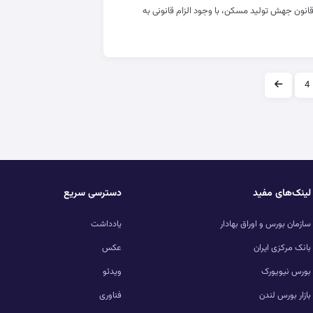
انون جهش تولید مسکن، با وجود الزام قانونی به
4
لینک‌های مفید
دسترسی سریع
سازمان بورس و اوراق بهادار
یادداشت
بانک مرکزی ایران
عکس
بورس نیویورک
ویدئو
بازار بورس لندن
فناوری