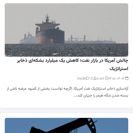
چالش آمریکا در بازار نفت؛ کاهش یک میلیارد بشکه‌ای ذخایر
استراتژیک
0
modir
۱۸:۵۷
۱۴۰۵-۰۴-۱۲
آزادسازی ذخایر استراتژیک نفت آمریکا، اگرچه توانست بخشی از کمبود عرضه ناشی از
بسته شدن تنگه هرمز را جبران کند،…