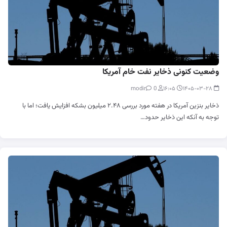
وضعیت کنونی ذخایر نفت خام آمریکا
0
modir
۱۶:۰۵
۱۴۰۵-۰۳-۲۸
ذخایر بنزین آمریکا در هفته مورد بررسی ۲.۴۸ میلیون بشکه افزایش یافت؛ اما با
توجه به آنکه این ذخایر حدود…