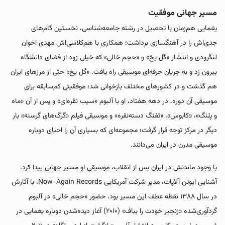
مسیر جهانی موفقیت
یغمایی هم‌زمان با تحصیل در رشته جامعه‌شناسی، نخستین گام‌های
جدی‌اش را در آهنگسازی برداشت؛ همکاری با هم‌کلاسی‌اش مهدی اخوان
لنگرودی و انتشار «گل یخ» و «حجم خالی» که خیلی زود از فضای دانشگاه
بیرون زد و به جریان حرفه‌ای موسیقی راه یافت. «گل یخ» حتی از مرزهای ایران
هم گذشت و در کشورهای مختلف بازخوانی شد؛ موفقیتی کم‌سابقه برای
موسیقی آن دوره. در دهه هفتاد، او با آلبوم «سیب نقره‌ای» و پس از آن «ماه
و پلنگ»، «کابوس»، «تفنگ دسته‌نقره» و موسیقی فیلم «گرگ‌های گرسنه» بار
دیگر در مرکز توجه قرار گرفت؛ مجموعه‌ای که بسیاری آن را احیای دوباره
موسیقی مدرن در ایران می‌دانند.
با وجود ماندنش در ایران پس از انقلاب، موسیقی او مسیر جهانی پیدا کرد.
آشنایی ایوتن آلاپات، مدیر شرکت آمریکایی Now-Again Records، با آثارش
در سال ۱۳۸۸ نقطه عطف این مسیر بود. حضور «حجم خالی» در آلبوم
گردآوری‌شده «زنجیر خودت را بباف» (۲۰۱۰) آغاز دیده‌شدن دوباره یغمایی در