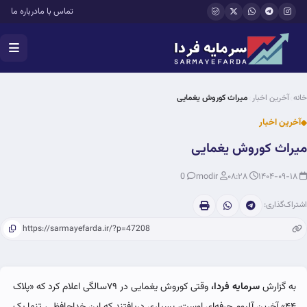
فتن به محتوای اصلی
تماس با ما
درباره ما
خانه
آخرین اخبار
میراث کوروش یغمایی
آخرین اخبار
میراث کوروش یغمایی
0
modir
۰۸:۲۸
۱۴۰۴-۰۹-۱۸
اشتراک‌گذاری:
به گزارش
سرمایه فردا،
وقتی کوروش یغمایی در ۷۹سالگی اعلام کرد که «پلاک
۴۴» آخرین آلبوم حرفه‌ای اوست، بسیاری دریافتند که این خداحافظی، تنها یک