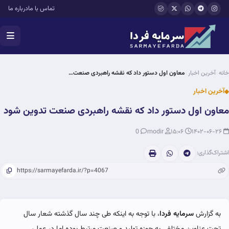
فتن به محتوای اصلی
تماس با ما
درباره ما
خانه
آخرین اخبار
معاون اول دستور داد که نقشه راهبردی صنعت…
آخرین اخبار
معاون اول دستور داد که نقشه راهبردی صنعت تدوین شود
0
modir
۱۵:۰۶
۱۴۰۲-۰۶-۲۶
اشتراک‌گذاری:
به گزارش
سرمایه فردا
، با توجه به اینکه طی چند سال گذشته شعار سال
تحت عناوین مختلفی به حوزه تولید و صنعت مرتبط بوده اما در عمل،