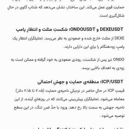
حمایتِ قوی عمل می‌کند. این ساختار، نشان می‌دهد که شتابِ گاوی در حالِ
شکل‌گیری است.
DEXEUSDT و ONDOUSDT؛ شکستِ مثلث و انتظارِ پامپ
DEXE از مثلث خارج شده و صعودی به نظر می‌رسد. تحلیلگران انتظارِ یک
پامپِ زودهنگام را برایِ این دارایی دارند.
ONDO نیز پس از شکست، روندی صعودی به خود گرفته و ممکن است به
زودی به اهدافِ بالایی برسد.
ICP/USDT؛ منطقه‌ی حمایت و جهشِ احتمالی
قیمتِ ICP در حالِ حاضر در نزدیکیِ ناحیه‌ی حمایت (۲.۰۵ تا ۲.۱۵ دلار)
معامله می‌شود. تحلیلگران پیش‌بینی می‌کنند که در روزهایِ آینده، از این
ناحیه، جهشی به سمتِ بالا رخ دهد. ورود با حدِّ ضررِ تنگ، در این سطح
توصیه می‌شود.