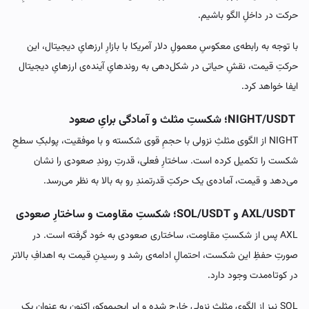
حرکت در داخلِ الگو باشیم.
با توجه به رابطه‌ی معکوسِ معمولِ دلار آمریکا با بازارِ ارزهایِ دیجیتال، این
حرکتِ قیمت، نقشِ حیاتی در شکل‌دهی به روندهایِ آینده‌ی ارزهایِ دیجیتال
ایفا خواهد کرد.
NIGHT/USDT؛ شکستِ مثلث و آمادگی برایِ صعود
NIGHT از الگوی مثلثِ نزولی با حجمِ قوی شکسته و با موفقیت، پولبکِ سطحِ
شکست را تکمیل کرده است. ساختارِ فعلی، قدرتِ روندِ صعودی را نشان
می‌دهد و قیمت، آماده‌ی یک حرکتِ قدرتمندِ رو به بالا به نظر می‌رسد.
AXL/USDT و SOL/USDT؛ شکستِ مقاومت و ساختارِ صعودی
AXL پس از شکستِ مقاومت، ساختاری صعودی به خود گرفته است. در
صورتِ حفظِ این شکست، احتمالِ ادامه‌ی رشد و رسیدنِ قیمت به اهدافِ بالاتر
در کوتاه‌مدت وجود دارد.
SOL نیز از الگوی مثلثِ نزولی خارج شده و ابرِ ایچیموکو، اکنون به عنوانِ یک