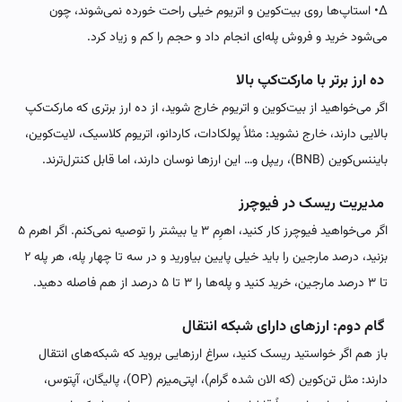
∆• استاپ‌ها روی بیت‌کوین و اتریوم خیلی راحت خورده نمی‌شوند، چون
می‌شود خرید و فروش پله‌ای انجام داد و حجم را کم و زیاد کرد.
ده ارز برتر با مارکت‌کپ بالا
اگر می‌خواهید از بیت‌کوین و اتریوم خارج شوید، از ده ارز برتری که مارکت‌کپ
بالایی دارند، خارج نشوید: مثلاً پولکادات، کاردانو، اتریوم کلاسیک، لایت‌کوین،
بایننس‌کوین (BNB)، ریپل و… این ارزها نوسان دارند، اما قابل کنترل‌ترند.
مدیریت ریسک در فیوچرز
اگر می‌خواهید فیوچرز کار کنید، اهرِم ۳ یا بیشتر را توصیه نمی‌کنم. اگر اهرم ۵
بزنید، درصد مارجین را باید خیلی پایین بیاورید و در سه تا چهار پله، هر پله ۲
تا ۳ درصد مارجین، خرید کنید و پله‌ها را ۳ تا ۵ درصد از هم فاصله دهید.
گام دوم: ارزهای دارای شبکه انتقال
باز هم اگر خواستید ریسک کنید، سراغ ارزهایی بروید که شبکه‌های انتقال
دارند: مثل تن‌کوین (که الان شده گرام)، اپتی‌میزم (OP)، پالیگان، آپتوس،