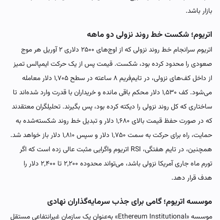
بازار باشد.
اتریوم؛ شکست خط روند نزولی دو ماهه
اتریوم سرانجام خط روند نزولی که از اوج‌های ۲۵۰۰ دلاری ۲ آوریل هر موج
صعودی را محدود کرده بود، شکست. قیمت پس از یک حرکت ایمپالس تمیز
از داخل کف‌های نزولی، در تایم‌فریم ۸ ساعته در سطح ۱,۷۰۵ دلار معامله
می‌شود. کف ۱,۵۳۰ دلار محکم باقی مانده و خریداران با قدرت وارد شده‌اند تا
ساختاری که کل روند نزولی را دیکته کرده بود، پس بگیرند. تحلیلگران معتقدند
که در صورت حفظ قیمت بالای ۱,۶۸۰ دلار و تبدیل خط روند شکسته‌شده به
حمایت، راه برای حرکت به سمت ۱,۷۵۰ دلار و سپس ۱,۸۱۰ دلار باز خواهد شد.
همچنین، در تایم هفتگی، RSI اتریوم واگرایی مثبت عالی زده است که اگر
تورم ماه جاری آمریکا نزولی باشد، می‌تواند محدوده ۲,۲۰۰ تا ۲,۴۰۰ دلار را
هدف قرار دهد.
موسسه اتریوم؛ گامی برای جذب سرمایه‌گذاران نهادی
موسسه «Ethereum Institutional» به‌عنوان یک سازمان غیرانتفاعی مستقل