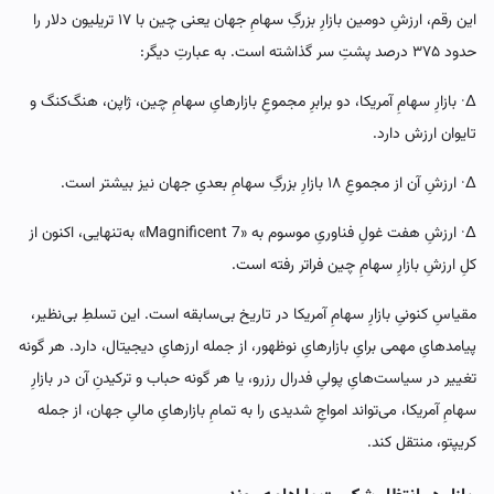
این رقم، ارزشِ دومین بازارِ بزرگِ سهامِ جهان یعنی چین با ۱۷ تریلیون دلار را
حدود ۳۷۵ درصد پشتِ سر گذاشته است. به عبارتِ دیگر:
∆· بازارِ سهامِ آمریکا، دو برابرِ مجموعِ بازارهایِ سهامِ چین، ژاپن، هنگ‌کنگ و
تایوان ارزش دارد.
∆· ارزشِ آن از مجموعِ ۱۸ بازارِ بزرگِ سهامِ بعدیِ جهان نیز بیشتر است.
∆· ارزشِ هفت غولِ فناوریِ موسوم به «Magnificent 7» به‌تنهایی، اکنون از
کلِ ارزشِ بازارِ سهامِ چین فراتر رفته است.
مقیاسِ کنونیِ بازارِ سهامِ آمریکا در تاریخ بی‌سابقه است. این تسلطِ بی‌نظیر،
پیامدهایِ مهمی برایِ بازارهایِ نوظهور، از جمله ارزهایِ دیجیتال، دارد. هر گونه
تغییر در سیاست‌هایِ پولیِ فدرال رزرو، یا هر گونه حباب و ترکیدنِ آن در بازارِ
سهامِ آمریکا، می‌تواند امواجِ شدیدی را به تمامِ بازارهایِ مالیِ جهان، از جمله
کریپتو، منتقل کند.