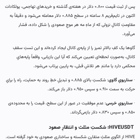
پس از ثبت قیمت ۰.۸۰۰ دلار در هفته‌ی گذشته و خریدهایِ تهاجمی، پولکادات
اکنون در تایم‌فریم ۸ ساعته در سطح ۰.۸۸۵ دلار معامله می‌شود و دقیقاً به
مقاومتِ کانالِ نزولی که از ماهِ مه هر موجِ صعودی را شکل داده، فشار
می‌آورد.
گاوها یک کفِ بالاترِ تمیز را از پایه‌ی کانال ایجاد کرده‌اند و این تستِ سقفِ
کانال، به‌صورتِ لحظه‌ای تعیین می‌کند که آیا این بازیابی، واقعاً پایه‌هایِ
محکمی دارد یا مانندِ هر تلاشِ قبلی، به پایین پرتاب می‌شود.
·
سناریویِ گاوی
: شکستِ بالای ۰.۸۸۵ و تبدیلِ خطِ روند به حمایت، راه را برایِ
حرکت به سمت ۰.۹۱۰ و سپس ۰.۹۵۰ دلار باز می‌کند.
·
سناریویِ خرسی
: عدمِ موفقیت در عبور از این سطح، قیمت را به محدوده‌ی
۰.۸۵۰ و سپس ۰.۸۳۰ دلار بازمی‌گرداند.
HIVEUSDT؛ شکستِ مثلث و انتظارِ صعود
HIVE از الگوی مثلثِ متقارن شکسته و ساختاری صعودی به خود گرفته است.