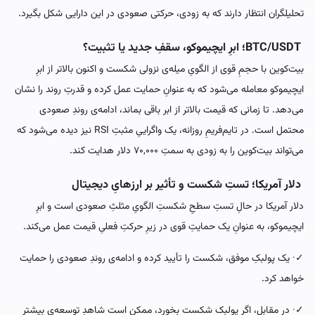
تحلیلگران انتظار دارند که به زودی، حرکتی صعودی در این دارایی شکل بگیرد.
BTC/USDT؛ ابرِ ایچیموکو، سقفِ جدید یا تثبیت؟
بیت‌کوین با حجمِ قوی از الگویِ میله‌ی نزولی شکست و اکنون بالاتر از ابرِ
ایچیموکو معامله می‌شود که به عنوانِ حمایت عمل کرده و قدرتِ روند را نشان
می‌دهد. تا زمانی که قیمت بالاتر از ابر باقی بماند، ادامه‌ی روندِ صعودی
محتمل است. در تایم‌فریمِ روزانه، یک واگراییِ مثبتِ RSI نیز دیده می‌شود که
می‌تواند بیت‌کوین را به زودی به سمتِ ۷۰,۰۰۰ دلار هدایت کند.
دلار آمریکا؛ تستِ شکست و تأثیر بر ارزهایِ دیجیتال
دلار آمریکا در حالِ تستِ سطحِ شکستِ الگویِ مثلثِ صعودی است و ابرِ
ایچیموکو، به عنوانِ یک حمایتِ قوی در زیرِ حرکتِ فعلیِ قیمت عمل می‌کند.
✓· یک پولبکِ موفق، شکست را تأیید کرده و ادامه‌ی روندِ صعودی را حمایت
خواهد کرد.
✓· در مقابل، اگر پولبک شکست بخورد، ممکن است شاهدِ توسعه‌ی بیشترِ