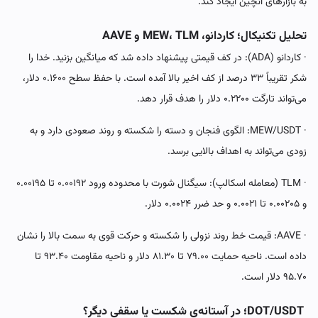
به بازارهای آنچین ایجاد کند.
تحلیل تکنیکال؛ کاردانو، MEW، TLM و AAVE
· کاردانو (ADA): در کف قیمتی پیشنهاد داده شد که میانگین بزنید. خدا را
شکر تقریباً ۳۳ درصد از کف اخیر بالا آمده است. با حفظ سطح ۰.۱۶۰۰ دلار،
می‌تواند تارگت ۰.۲۲۰۰ دلار را هدف قرار دهد.
· MEW/USDT: الگوی فنجان و دسته را شکسته و روند صعودی دارد و به
زودی می‌تواند به اهداف بالایی برسد.
· TLM (معامله اسکالپ): سیگنال شورت با محدوده ورود ۰.۰۰۱۹۲ تا ۰.۰۰۱۹۵
و ۰.۰۰۲۰۵ تا ۰.۰۰۲۱ و حد ضرر ۰.۰۰۲۴ دلار.
· AAVE: قیمت خط روند نزولی را شکسته و حرکت قوی به سمت بالا را نشان
داده است. ناحیه حمایت ۷۹.۰۰ تا ۸۱.۳۰ دلار و ناحیه مقاومت ۹۳.۴۰ تا
۹۵.۷۰ دلار است.
DOT/USDT؛ در آستانه‌ی شکست یا سقفی دیگر؟