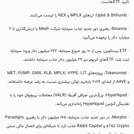
تأیید ETFهاست.
· Upbit & Bithumb: ارزهای MPLX و NEX را لیست می‌کنند.
· Binance: رهبری دور جدید جذب سرمایه شرکت Mesh با ارزش‌گذاری تا ۲
میلیارد دلار را برعهده می‌گیرد.
· ETF بیت‌کوین: پس از ۱۰ روز خروج سرمایه، ۲۲۲ میلیون دلار ورود سرمایه
ثبت شد؛ ETFهای اتریوم نیز ۲۹ میلیون دلار جذب سرمایه داشتند.
· Tokenomist: پروژه‌های MET، PUMP، GMX، RLB، MPLX، HYPE، LIT
و AAVE از ابتدای ۲۰۲۶ بازخرید توکن بیشتری نسبت به رشد عرضه داشته‌اند.
· Hyperliquid: بزرگ‌ترین صرافی آفریقا (VALR) معاملات پرپچوال خود را با
نقدینگی آنچین Hyperliquid راه‌اندازی می‌کند.
· Morpho: در دور جدید جذب سرمایه، ۱۷۵ میلیون دلار با رهبری Paradigm،
a16z Crypto و Ribbit Capital جذب کرد تا شبکه‌ای برای اتصال مالی سنتی