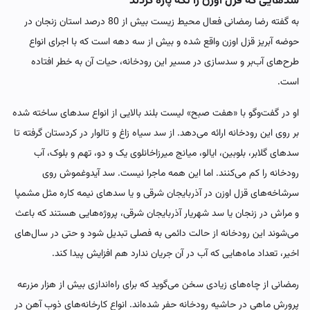
سدهایی که قزل اوزن را تکه پاره کردند
به گفته رضا رمضانی فعال محیط زیست بیش از 80 درصد استان زنجان در
حوضه آبریز قزل اوزن واقع شده و بیش از سه دهه است که با اجرای انواع
طرح‌های آب‌بر و سدسازی در مسیر این رودخانه، حیات آن به خطر افتاده
است.
او در گفت‌وگو با «هفت صبح» لیست بلند بالایی از انواع سدهای ساخته شده
بر روی این رودخانه ارائه می‌دهد. از سد سیاه زاغ و تالوار در کردستان گرفته تا
سدهای گلابر، بلوبین، ایالو، میانج میرزاخانلوی یک و دو، تهم و بلوک، آب
رودخانه را کم می‌کنند. اما این همه ماجرا نیست. سد آیدوغموش روی
سرشاخه‌های قزل اوزن در آذربایجان شرقی و یا سدهای نیمه کاره مثل مشمپا
و مراش در زنجان یا سد شهریار آذربایجان شرقی، پروژه‌هایی هستند که باعث
می‌شوند این رودخانه از حالت دائمی به فصلی تبدیل شود و حتی در سال‌های
اخیر، تعداد ماه‌هایی که آب در آن جریان ندارد هم افزایش پیدا کند.
رمضانی از چاه‌های زیادی سخن می‌گوید که برای راه‌اندازی بیش از هزار مزرعه
پرورش ماهی در حاشیه رودخانه حفر شده‌اند. انواع کارخانه‌های ذوب آهن در