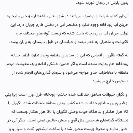
بدون بارش در زنجان تجربه شود.
آن‌طور که او شرایط را توصیف می‌کند؛ در شهرستان ماهنشان، زنجان و ایجرود
جریان آب رودخانه وجود ندارد و مختصر آبی در بخش طارم جریان دارد. این
توقف جریان آب در رودخانه باعث شده که زیست گونه‌های مختلف مار،
لاکپشت و ماهیان به خطر بیفتد و حیاتشان در طول تابستان به پایان برسد.
به گفته باقری از آنجایی که آبی در سدهای منطقه وجود ندارد، قطعا حقابه
رودخانه هم رعایت نشده است و اگر همین خشکی ادامه یابد، معیشت مردم
منطقه با مخاطرات جدی مواجه می‌شود و سرمایه‌گذاری‌های انجام شده از
دسترس خارج می‌شود.
او نگران حیوانات مناطق حفاظت شده حاشیه رودخانه قزل اوزن است زیرا یکی
از قدیم‌ترین مناطق حفاظت شده کشور یعنی منطقه حفاظت شده انگوران با
92 هزار هکتار و پناهگاه حیات وحش انگوران با 30 هزار هکتار وسعت که
زیستگاه گونه‌های شاخصی مثل قوچ و میش خالص ارمنی است، دیگر آبی در
اختیار ندارند و محیط زیست مجبور شده با ساخت آبشخور ثابت و سیار و یا