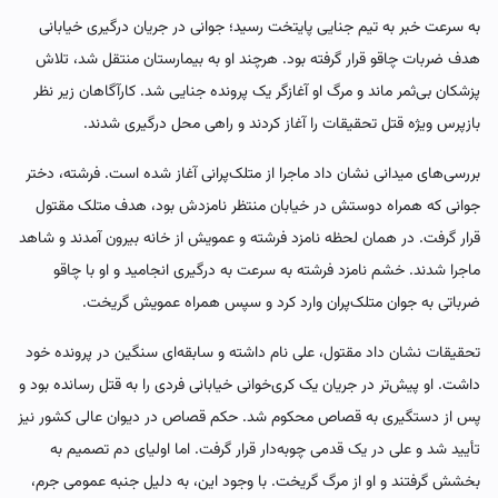
به سرعت خبر به تیم جنایی پایتخت رسید؛ جوانی در جریان درگیری خیابانی
هدف ضربات چاقو قرار گرفته بود. هرچند او به بیمارستان منتقل شد، تلاش
پزشکان بی‌ثمر ماند و مرگ او آغازگر یک پرونده جنایی شد. کارآگاهان زیر نظر
بازپرس ویژه قتل تحقیقات را آغاز کردند و راهی محل درگیری شدند.
بررسی‌های میدانی نشان داد ماجرا از متلک‌پرانی آغاز شده است. فرشته، دختر
جوانی که همراه دوستش در خیابان منتظر نامزدش بود، هدف متلک مقتول
قرار گرفت. در همان لحظه نامزد فرشته و عمویش از خانه بیرون آمدند و شاهد
ماجرا شدند. خشم نامزد فرشته به سرعت به درگیری انجامید و او با چاقو
ضرباتی به جوان متلک‌پران وارد کرد و سپس همراه عمویش گریخت.
تحقیقات نشان داد مقتول، علی نام داشته و سابقه‌ای سنگین در پرونده خود
داشت. او پیش‌تر در جریان یک کری‌خوانی خیابانی فردی را به قتل رسانده بود و
پس از دستگیری به قصاص محکوم شد. حکم قصاص در دیوان عالی کشور نیز
تأیید شد و علی در یک قدمی چوبه‌دار قرار گرفت. اما اولیای دم تصمیم به
بخشش گرفتند و او از مرگ گریخت. با وجود این، به دلیل جنبه عمومی جرم،